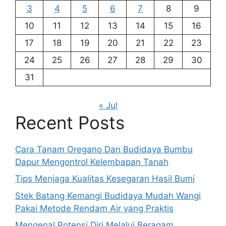
3
4
5
6
7
8
9
10
11
12
13
14
15
16
17
18
19
20
21
22
23
24
25
26
27
28
29
30
31
« Jul
Recent Posts
Cara Tanam Oregano Dan Budidaya Bumbu
Dapur Mengontrol Kelembapan Tanah
Tips Menjaga Kualitas Kesegaran Hasil Bumi
Stek Batang Kemangi Budidaya Mudah Wangi
Pakai Metode Rendam Air yang Praktis
Mengenal Potensi Diri Melalui Beragam