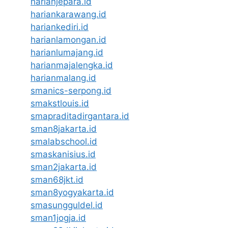
harianjepara.id
hariankarawang.id
hariankediri.id
harianlamongan.id
harianlumajang.id
harianmajalengka.id
harianmalang.id
smanics-serpong.id
smakstlouis.id
smapraditadirgantara.id
sman8jakarta.id
smalabschool.id
smaskanisius.id
sman2jakarta.id
sman68jkt.id
sman8yogyakarta.id
smasungguldel.id
sman1jogja.id