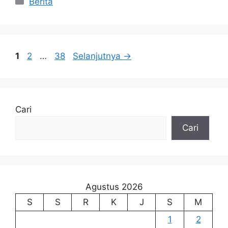
Berita
Halaman
Halaman
Halaman
1
2
…
38
Selanjutnya
→
Cari
Cari
Agustus 2026
S
S
R
K
J
S
M
1
2