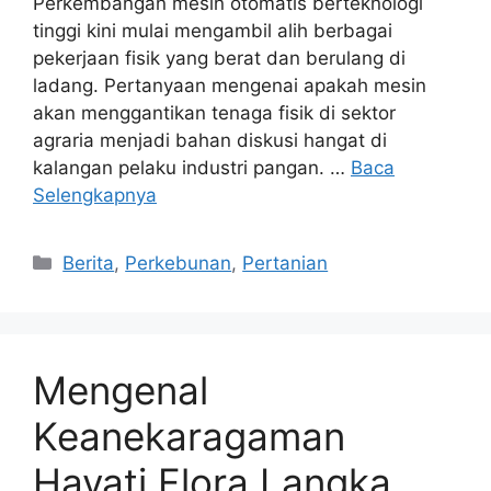
Perkembangan mesin otomatis berteknologi
tinggi kini mulai mengambil alih berbagai
pekerjaan fisik yang berat dan berulang di
ladang. Pertanyaan mengenai apakah mesin
akan menggantikan tenaga fisik di sektor
agraria menjadi bahan diskusi hangat di
kalangan pelaku industri pangan. …
Baca
Selengkapnya
Kategori
Berita
,
Perkebunan
,
Pertanian
Mengenal
Keanekaragaman
Hayati Flora Langka