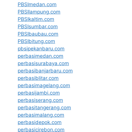
PBSImedan.com
PBSIlampung.com
PBSIkaltim.com
PBSIsumbar.com
PBSIbaubau.com
PBSIbitung.com
pbsipekanbaru.com
perbasimedan.com
perbasisurabaya.com
perbasibanjarbaru.com
perbasiblitar.com
perbasimagelang.com
perbasijambi.com
perbasiserang.com
perbasitangerang.com
perbasimalang.com
perbasidepok.com
perbasicirebon.com