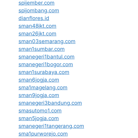
spijember.com
spijombang.com
dianflores.id
sman48jkt.com
sman26jkt.com
sman03semarang.com
sman1sumbar.com
smanegeri1bantul.com
smanegeri1bogor.com
sman1surabaya.com
sman6jogja.com
sma1magelang.com
sman9jogja.com
smanegeri3bandung.com
smasutomo1.com
sman5jogja.com
smanegeri1tangerang.com
sma1purworejo.com