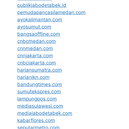
publikjabodetabek.id
pemudapancasilamedan.com
ayokalimantan.com
ayosumut.com
bangsaoffline.com
cnbcmedan.com
cnnmedan.com
cnnjakarta.com
cnbcjakarta.com
hariansumatra.com
harianikn.com
bandungtimes.com
sumutekspres.com
lampungpos.com
mediasulawesi.com
mediajabodetabek.com
kabarflores.com
seputarmetro.com