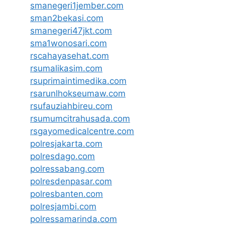
smanegeri1jember.com
sman2bekasi.com
smanegeri47jkt.com
sma1wonosari.com
rscahayasehat.com
rsumalikasim.com
rsuprimaintimedika.com
rsarunlhokseumaw.com
rsufauziahbireu.com
rsumumcitrahusada.com
rsgayomedicalcentre.com
polresjakarta.com
polresdago.com
polressabang.com
polresdenpasar.com
polresbanten.com
polresjambi.com
polressamarinda.com