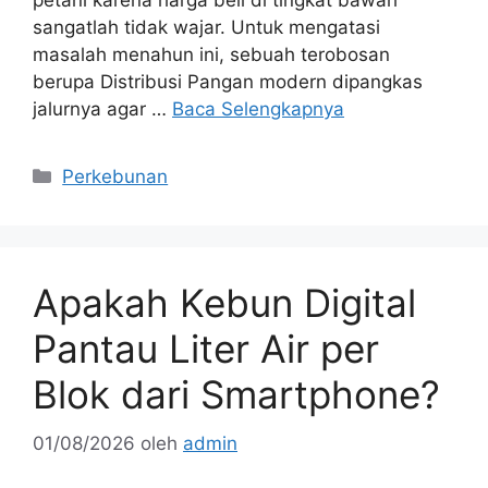
petani karena harga beli di tingkat bawah
sangatlah tidak wajar. Untuk mengatasi
masalah menahun ini, sebuah terobosan
berupa Distribusi Pangan modern dipangkas
jalurnya agar …
Baca Selengkapnya
Kategori
Perkebunan
Apakah Kebun Digital
Pantau Liter Air per
Blok dari Smartphone?
01/08/2026
oleh
admin