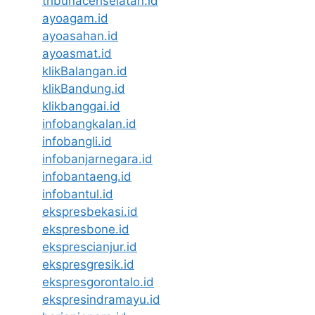
tribunacehselatan.id
ayoagam.id
ayoasahan.id
ayoasmat.id
klikBalangan.id
klikBandung.id
klikbanggai.id
infobangkalan.id
infobangli.id
infobanjarnegara.id
infobantaeng.id
infobantul.id
ekspresbekasi.id
ekspresbone.id
eksprescianjur.id
ekspresgresik.id
ekspresgorontalo.id
ekspresindramayu.id