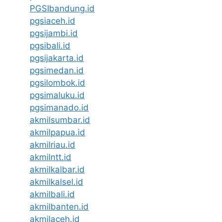
PGSIbandung.id
pgsiaceh.id
pgsijambi.id
pgsibali.id
pgsijakarta.id
pgsimedan.id
pgsilombok.id
pgsimaluku.id
pgsimanado.id
akmilsumbar.id
akmilpapua.id
akmilriau.id
akmilntt.id
akmilkalbar.id
akmilkalsel.id
akmilbali.id
akmilbanten.id
akmilaceh.id