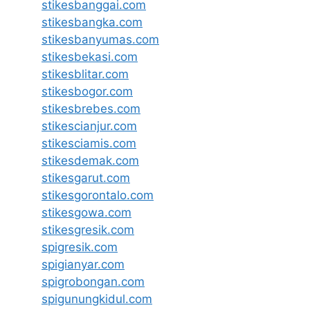
stikesbanggai.com
stikesbangka.com
stikesbanyumas.com
stikesbekasi.com
stikesblitar.com
stikesbogor.com
stikesbrebes.com
stikescianjur.com
stikesciamis.com
stikesdemak.com
stikesgarut.com
stikesgorontalo.com
stikesgowa.com
stikesgresik.com
spigresik.com
spigianyar.com
spigrobongan.com
spigunungkidul.com