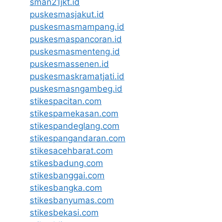
sman21jkt.id
puskesmasjakut.id
puskesmasmampang.id
puskesmaspancoran.id
puskesmasmenteng.id
puskesmassenen.id
puskesmaskramatjati.id
puskesmasngambeg.id
stikespacitan.com
stikespamekasan.com
stikespandeglang.com
stikespangandaran.com
stikesacehbarat.com
stikesbadung.com
stikesbanggai.com
stikesbangka.com
stikesbanyumas.com
stikesbekasi.com