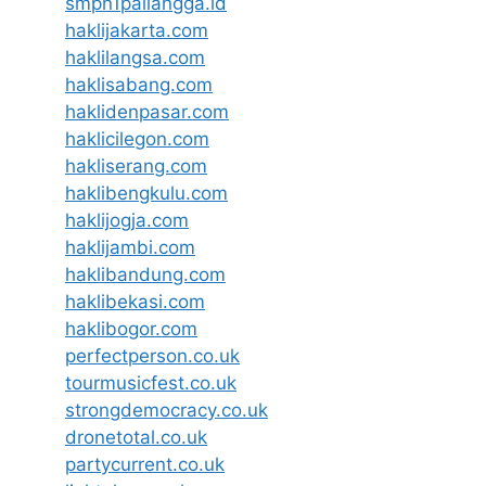
smpn1pailangga.id
haklijakarta.com
haklilangsa.com
haklisabang.com
haklidenpasar.com
haklicilegon.com
hakliserang.com
haklibengkulu.com
haklijogja.com
haklijambi.com
haklibandung.com
haklibekasi.com
haklibogor.com
perfectperson.co.uk
tourmusicfest.co.uk
strongdemocracy.co.uk
dronetotal.co.uk
partycurrent.co.uk