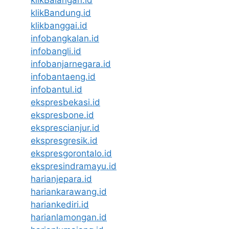
klikBalangan.id
klikBandung.id
klikbanggai.id
infobangkalan.id
infobangli.id
infobanjarnegara.id
infobantaeng.id
infobantul.id
ekspresbekasi.id
ekspresbone.id
eksprescianjur.id
ekspresgresik.id
ekspresgorontalo.id
ekspresindramayu.id
harianjepara.id
hariankarawang.id
hariankediri.id
harianlamongan.id