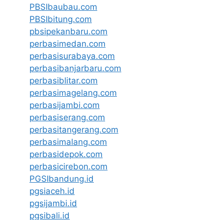
PBSIbaubau.com
PBSIbitung.com
pbsipekanbaru.com
perbasimedan.com
perbasisurabaya.com
perbasibanjarbaru.com
perbasiblitar.com
perbasimagelang.com
perbasijambi.com
perbasiserang.com
perbasitangerang.com
perbasimalang.com
perbasidepok.com
perbasicirebon.com
PGSIbandung.id
pgsiaceh.id
pgsijambi.id
pgsibali.id