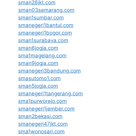
sman26jkt.com
sman03semarang.com
sman1sumbar.com
smanegeri1bantul.com
smanegeri1bogor.com
sman1surabaya.com
sman6jogja.com
sma1magelang.com
sman9jogja.com
smanegeri3bandung.com
smasutomo1.com
sman5jogja.com
smanegeri1tangerang.com
sma1purworejo.com
smanegeri1jember.com
sman2bekasi.com
smanegeri47jkt.com
sma1wonosari.com