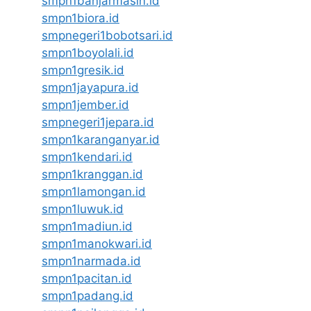
smpn1banjarmasin.id
smpn1biora.id
smpnegeri1bobotsari.id
smpn1boyolali.id
smpn1gresik.id
smpn1jayapura.id
smpn1jember.id
smpnegeri1jepara.id
smpn1karanganyar.id
smpn1kendari.id
smpn1kranggan.id
smpn1lamongan.id
smpn1luwuk.id
smpn1madiun.id
smpn1manokwari.id
smpn1narmada.id
smpn1pacitan.id
smpn1padang.id