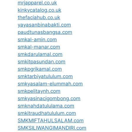
mrjapparel.co.uk
kinkycatalog.co.uk
thefaciahub.co.uk
yayasanbinabakti.com
paudtunasbangsa.com
smkal-amin.com
smkal-manar.com
smkdarulamal.com
smkitpasundan.com
smkpgrikamal.com
smktarbiyatululum.com
smkyasalam-elummah.com
smkpelitaynh.com
smkyasinacigombong.com
smknahdatululama.com
smkitraudhatululum.com
SMKMIFTAHULSALAM.com
SMKSILIWANGIMANDIRI.com