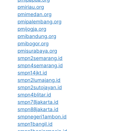
pmiriau.org
pmimedan.org
pmipalembang.org
pmijogja.org
pmibandung.org
pmibogor.org
pmisurabaya.org
smpn2semarang.id
smpn4semarang.id
smpn14jkt.id
smpn2lumajang.id
smpn2sutojayan.id
smpn4blitar.id
smpn78jakarta.id
smpn88jakarta.id
smpnegeri1ambon.id
smpn1bangil.id