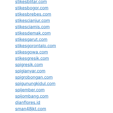
stikesblitar.com
stikesbogor.com
stikesbrebes.com
stikescianjur.com
stikesciamis.com
stikesdemak.com
stikesgarut.com
stikesgorontalo.com
stikesgowa.com
stikesgresik.com
spigresik.com
spigianyar.com
spigrobongan.com
spigunungkidul.com
spijember.com
spijombang.com
dianflores.id
sman48jkt.com