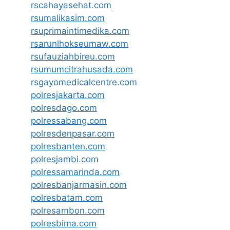
rscahayasehat.com
rsumalikasim.com
rsuprimaintimedika.com
rsarunlhokseumaw.com
rsufauziahbireu.com
rsumumcitrahusada.com
rsgayomedicalcentre.com
polresjakarta.com
polresdago.com
polressabang.com
polresdenpasar.com
polresbanten.com
polresjambi.com
polressamarinda.com
polresbanjarmasin.com
polresbatam.com
polresambon.com
polresbima.com