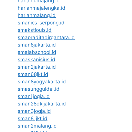
harianlumajang.id
harianmajalengka.id
harianmalang.id
smanics-serpong.id
smakstlouis.id
smapraditadirgantara.id
sman8jakarta.id
smalabschool.id
smaskanisius.id
sman2jakarta.id
sman68jkt.id
sman8yogyakarta.id
smasungguldel.id
sman1jogja.id
sman28dkijakarta.id
sman3jogja.id
sman81jkt.id
sman2malang.id