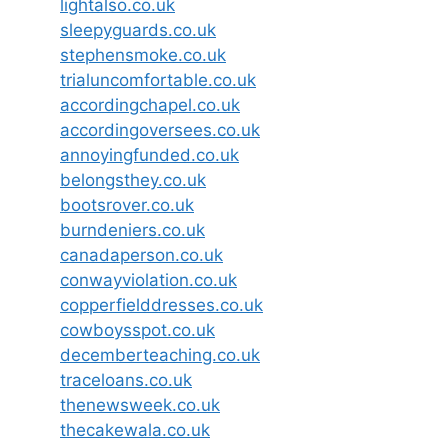
lightalso.co.uk
sleepyguards.co.uk
stephensmoke.co.uk
trialuncomfortable.co.uk
accordingchapel.co.uk
accordingoversees.co.uk
annoyingfunded.co.uk
belongsthey.co.uk
bootsrover.co.uk
burndeniers.co.uk
canadaperson.co.uk
conwayviolation.co.uk
copperfielddresses.co.uk
cowboysspot.co.uk
decemberteaching.co.uk
traceloans.co.uk
thenewsweek.co.uk
thecakewala.co.uk