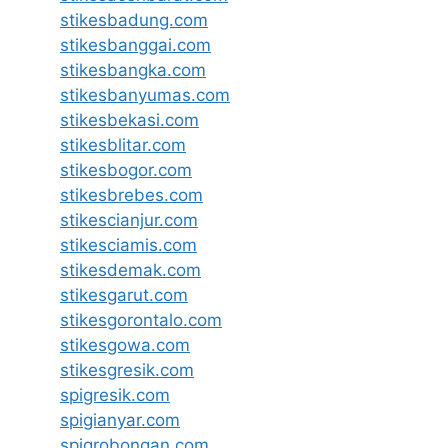
stikesbadung.com
stikesbanggai.com
stikesbangka.com
stikesbanyumas.com
stikesbekasi.com
stikesblitar.com
stikesbogor.com
stikesbrebes.com
stikescianjur.com
stikesciamis.com
stikesdemak.com
stikesgarut.com
stikesgorontalo.com
stikesgowa.com
stikesgresik.com
spigresik.com
spigianyar.com
spigrobongan.com