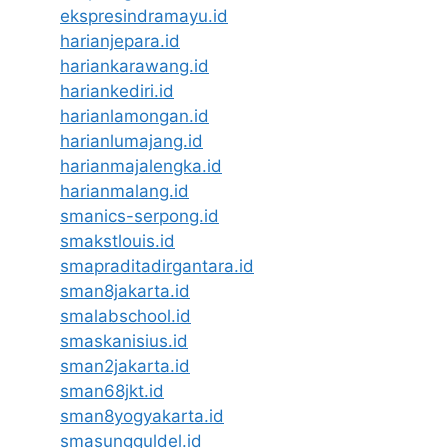
ekspresindramayu.id
harianjepara.id
hariankarawang.id
hariankediri.id
harianlamongan.id
harianlumajang.id
harianmajalengka.id
harianmalang.id
smanics-serpong.id
smakstlouis.id
smapraditadirgantara.id
sman8jakarta.id
smalabschool.id
smaskanisius.id
sman2jakarta.id
sman68jkt.id
sman8yogyakarta.id
smasungguldel.id