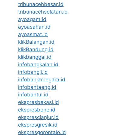
tribunacehbesar.id
tribunacehselatan.id
ayoagam.id
ayoasahan.id
ayoasmat.id
klikBalangan.id
klikBandung.id
klikbanggai.id
infobangkalan.id
infobangli.id
infobanjarnegara.id
infobantaeng.id
infobantul.id
ekspresbekasi.id
ekspresbone.id
eksprescianjur.id
ekspresgresik.id
ekspresgorontalo.id