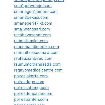
sma1purworejo.com
smanegeri1jember.com
sman2bekasi.com
smanegeri47jkt.com
sma1wonosari.com
rscahayasehat.com
rsumalikasim.com
rsuprimaintimedika.com
rsarunlhokseumaw.com
rsufauziahbireu.com
rsumumcitrahusada.com
rsgayomedicalcentre.com
polresjakarta.com
polresdago.com
polressabang.com
polresdenpasar.com
polresbanten.com