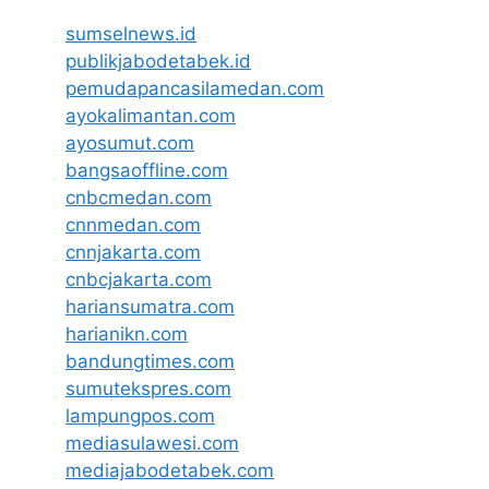
sumselnews.id
publikjabodetabek.id
pemudapancasilamedan.com
ayokalimantan.com
ayosumut.com
bangsaoffline.com
cnbcmedan.com
cnnmedan.com
cnnjakarta.com
cnbcjakarta.com
hariansumatra.com
harianikn.com
bandungtimes.com
sumutekspres.com
lampungpos.com
mediasulawesi.com
mediajabodetabek.com