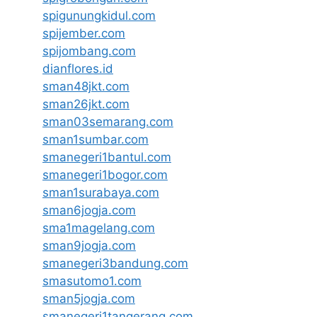
spigunungkidul.com
spijember.com
spijombang.com
dianflores.id
sman48jkt.com
sman26jkt.com
sman03semarang.com
sman1sumbar.com
smanegeri1bantul.com
smanegeri1bogor.com
sman1surabaya.com
sman6jogja.com
sma1magelang.com
sman9jogja.com
smanegeri3bandung.com
smasutomo1.com
sman5jogja.com
smanegeri1tangerang.com