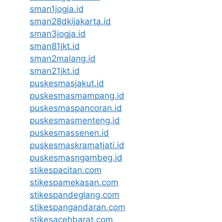
sman1jogja.id
sman28dkijakarta.id
sman3jogja.id
sman81jkt.id
sman2malang.id
sman21jkt.id
puskesmasjakut.id
puskesmasmampang.id
puskesmaspancoran.id
puskesmasmenteng.id
puskesmassenen.id
puskesmaskramatjati.id
puskesmasngambeg.id
stikespacitan.com
stikespamekasan.com
stikespandeglang.com
stikespangandaran.com
stikesacehbarat.com