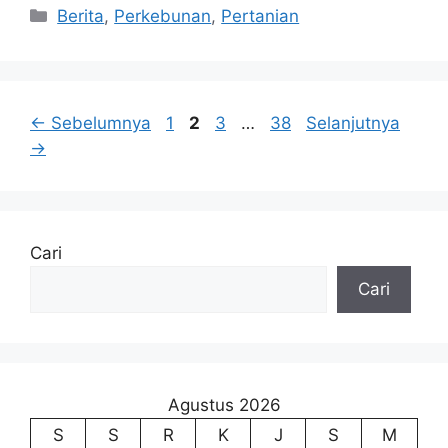
Kategori
Berita
,
Perkebunan
,
Pertanian
Halaman
Halaman
Halaman
Halaman
←
Sebelumnya
1
2
3
…
38
Selanjutnya
→
Cari
Cari
Agustus 2026
S
S
R
K
J
S
M