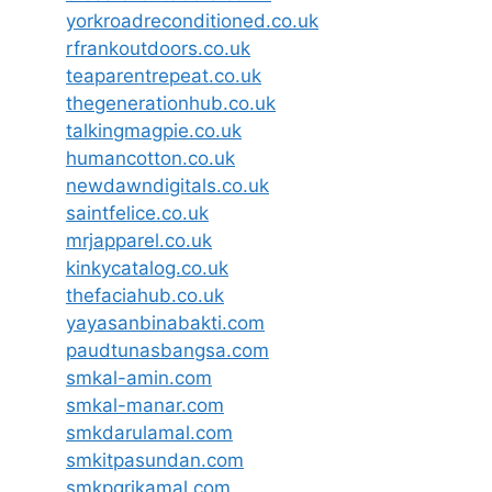
yorkroadreconditioned.co.uk
rfrankoutdoors.co.uk
teaparentrepeat.co.uk
thegenerationhub.co.uk
talkingmagpie.co.uk
humancotton.co.uk
newdawndigitals.co.uk
saintfelice.co.uk
mrjapparel.co.uk
kinkycatalog.co.uk
thefaciahub.co.uk
yayasanbinabakti.com
paudtunasbangsa.com
smkal-amin.com
smkal-manar.com
smkdarulamal.com
smkitpasundan.com
smkpgrikamal.com