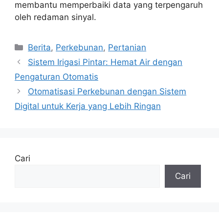
membantu memperbaiki data yang terpengaruh
oleh redaman sinyal.
Kategori
Berita
,
Perkebunan
,
Pertanian
Sistem Irigasi Pintar: Hemat Air dengan
Pengaturan Otomatis
Otomatisasi Perkebunan dengan Sistem
Digital untuk Kerja yang Lebih Ringan
Cari
Cari