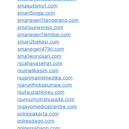
smasutomo1.com
sman5jogja.com
smanegeri1tangerang.com
sma1purworejo.com
smanegeri1jember.com
sman2bekasi.com
smanegeri47jkt.com
sma1wonosari.com
rscahayasehat.com
rsumalikasim.com
rsuprimaintimedika.com
rsarunlhokseumaw.com
rsufauziahbireu.com
rsumumcitrahusada.com
rsgayomedicalcentre.com
polresjakarta.com
polresdago.com
polressabang.com