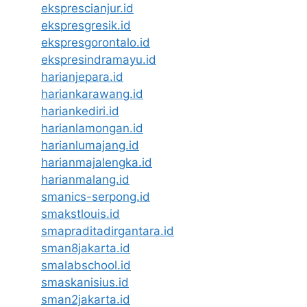
eksprescianjur.id
ekspresgresik.id
ekspresgorontalo.id
ekspresindramayu.id
harianjepara.id
hariankarawang.id
hariankediri.id
harianlamongan.id
harianlumajang.id
harianmajalengka.id
harianmalang.id
smanics-serpong.id
smakstlouis.id
smapraditadirgantara.id
sman8jakarta.id
smalabschool.id
smaskanisius.id
sman2jakarta.id