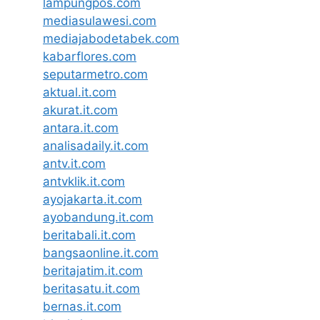
lampungpos.com
mediasulawesi.com
mediajabodetabek.com
kabarflores.com
seputarmetro.com
aktual.it.com
akurat.it.com
antara.it.com
analisadaily.it.com
antv.it.com
antvklik.it.com
ayojakarta.it.com
ayobandung.it.com
beritabali.it.com
bangsaonline.it.com
beritajatim.it.com
beritasatu.it.com
bernas.it.com