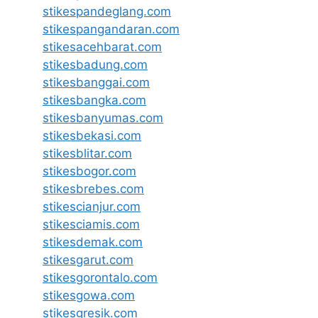
stikespandeglang.com
stikespangandaran.com
stikesacehbarat.com
stikesbadung.com
stikesbanggai.com
stikesbangka.com
stikesbanyumas.com
stikesbekasi.com
stikesblitar.com
stikesbogor.com
stikesbrebes.com
stikescianjur.com
stikesciamis.com
stikesdemak.com
stikesgarut.com
stikesgorontalo.com
stikesgowa.com
stikesgresik.com