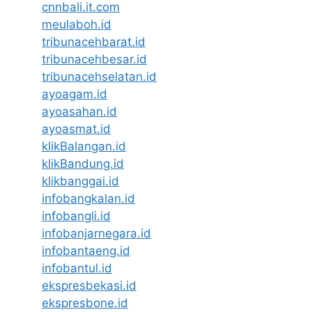
cnnbali.it.com
meulaboh.id
tribunacehbarat.id
tribunacehbesar.id
tribunacehselatan.id
ayoagam.id
ayoasahan.id
ayoasmat.id
klikBalangan.id
klikBandung.id
klikbanggai.id
infobangkalan.id
infobangli.id
infobanjarnegara.id
infobantaeng.id
infobantul.id
ekspresbekasi.id
ekspresbone.id