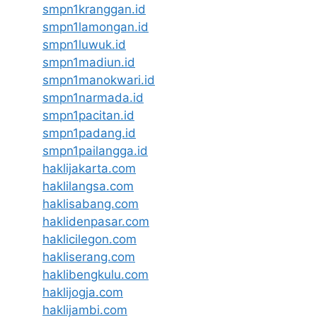
smpn1kranggan.id
smpn1lamongan.id
smpn1luwuk.id
smpn1madiun.id
smpn1manokwari.id
smpn1narmada.id
smpn1pacitan.id
smpn1padang.id
smpn1pailangga.id
haklijakarta.com
haklilangsa.com
haklisabang.com
haklidenpasar.com
haklicilegon.com
hakliserang.com
haklibengkulu.com
haklijogja.com
haklijambi.com