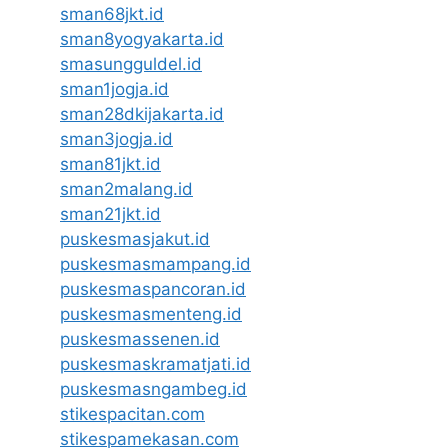
sman68jkt.id
sman8yogyakarta.id
smasungguldel.id
sman1jogja.id
sman28dkijakarta.id
sman3jogja.id
sman81jkt.id
sman2malang.id
sman21jkt.id
puskesmasjakut.id
puskesmasmampang.id
puskesmaspancoran.id
puskesmasmenteng.id
puskesmassenen.id
puskesmaskramatjati.id
puskesmasngambeg.id
stikespacitan.com
stikespamekasan.com