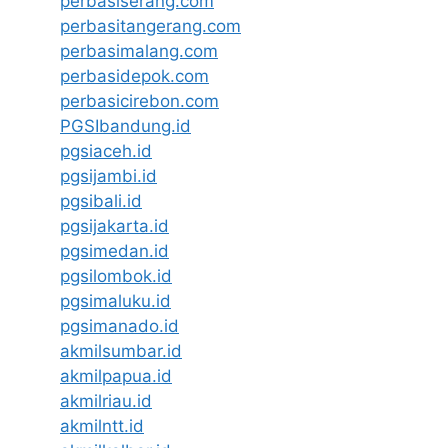
perbasiserang.com
perbasitangerang.com
perbasimalang.com
perbasidepok.com
perbasicirebon.com
PGSIbandung.id
pgsiaceh.id
pgsijambi.id
pgsibali.id
pgsijakarta.id
pgsimedan.id
pgsilombok.id
pgsimaluku.id
pgsimanado.id
akmilsumbar.id
akmilpapua.id
akmilriau.id
akmilntt.id