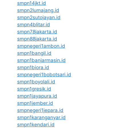
smpn14jkt.id
smpn2lumajang.id
smpn2sutojayan.id
smpn4blitar.id
smpn78jakarta.id
smpn88jakarta.id
smpnegeri1ambon.id
smpn1bangil.id
smpn1banjarmasin.id
smpn1biora.id
smpnegeri1bobotsari.id
smpn1boyolali.id
smpn1gresik.id
smpn1jayapura.id
smpn1jember.id
smpnegeri1jepara.id
smpn1karanganyar.id
smpn1kendari.id