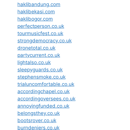
haklibandung.com
haklibekasi.com
haklibogor.com
perfectperson.co.uk
tourmusicfest.co.uk
strongdemocracy.co.uk
dronetotal.co.uk
partycurrent.co.uk
lightalso.co.uk
sleepyguards.co.uk
stephensmoke.co.uk
trialuncomfortable.co.uk
accordingchapel.co.uk
accordingoversees.co.uk
annoyingfunded.co.uk
belongsthey.co.uk
bootsrover.co.uk
burndeniers.co.uk