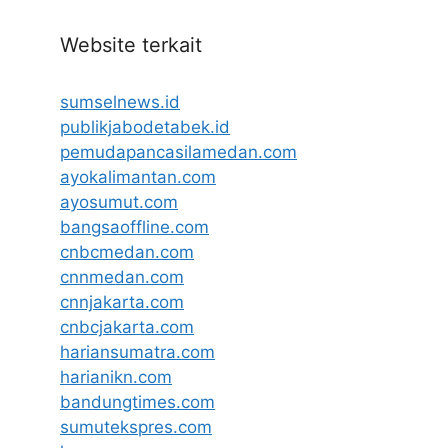
Website terkait
sumselnews.id
publikjabodetabek.id
pemudapancasilamedan.com
ayokalimantan.com
ayosumut.com
bangsaoffline.com
cnbcmedan.com
cnnmedan.com
cnnjakarta.com
cnbcjakarta.com
hariansumatra.com
harianikn.com
bandungtimes.com
sumutekspres.com