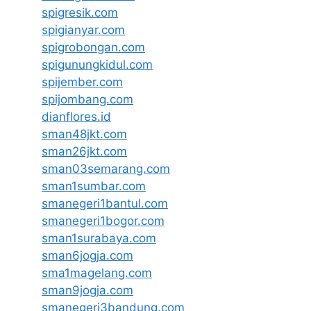
spigresik.com
spigianyar.com
spigrobongan.com
spigunungkidul.com
spijember.com
spijombang.com
dianflores.id
sman48jkt.com
sman26jkt.com
sman03semarang.com
sman1sumbar.com
smanegeri1bantul.com
smanegeri1bogor.com
sman1surabaya.com
sman6jogja.com
sma1magelang.com
sman9jogja.com
smanegeri3bandung.com