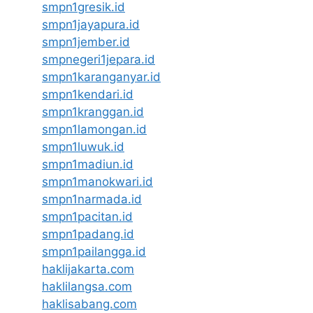
smpn1gresik.id
smpn1jayapura.id
smpn1jember.id
smpnegeri1jepara.id
smpn1karanganyar.id
smpn1kendari.id
smpn1kranggan.id
smpn1lamongan.id
smpn1luwuk.id
smpn1madiun.id
smpn1manokwari.id
smpn1narmada.id
smpn1pacitan.id
smpn1padang.id
smpn1pailangga.id
haklijakarta.com
haklilangsa.com
haklisabang.com