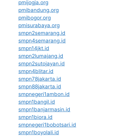
pmijogja.org
pmibandung.org
pmibogor.org
pmisurabaya.org
smpn2semarang.id
smpn4semarang.id
smpn14jkt.id
smpn2lumajang.id
smpn2sutojayan.id
smpn4blitar.id
smpn78jakarta.id
smpn88jakarta.id
smpnegeri1ambon.id
smpn1bangil.id
smpn1banjarmasin.id
smpn1biora.id
smpnegeri1bobotsari.id
smpn1boyolali.id