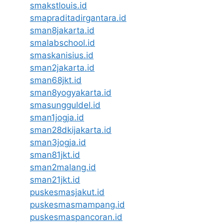
smakstlouis.id
smapraditadirgantara.id
sman8jakarta.id
smalabschool.id
smaskanisius.id
sman2jakarta.id
sman68jkt.id
sman8yogyakarta.id
smasungguldel.id
sman1jogja.id
sman28dkijakarta.id
sman3jogja.id
sman81jkt.id
sman2malang.id
sman21jkt.id
puskesmasjakut.id
puskesmasmampang.id
puskesmaspancoran.id