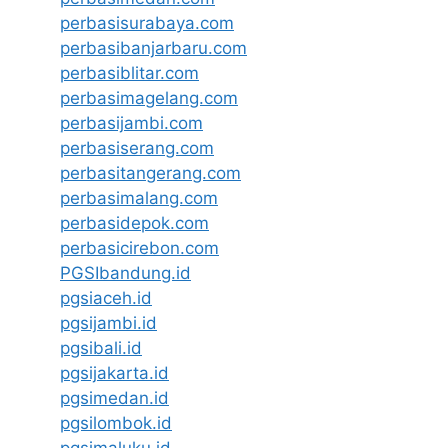
perbasisurabaya.com
perbasibanjarbaru.com
perbasiblitar.com
perbasimagelang.com
perbasijambi.com
perbasiserang.com
perbasitangerang.com
perbasimalang.com
perbasidepok.com
perbasicirebon.com
PGSIbandung.id
pgsiaceh.id
pgsijambi.id
pgsibali.id
pgsijakarta.id
pgsimedan.id
pgsilombok.id