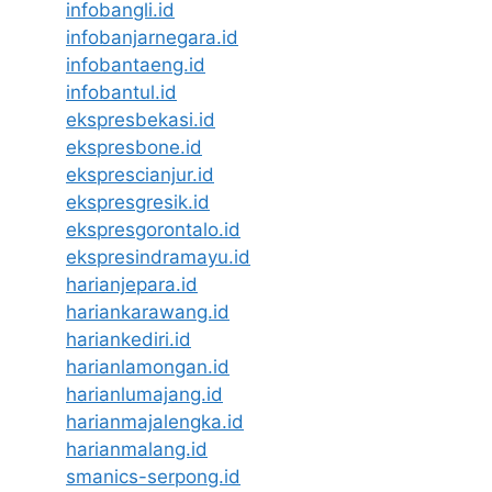
infobangli.id
infobanjarnegara.id
infobantaeng.id
infobantul.id
ekspresbekasi.id
ekspresbone.id
eksprescianjur.id
ekspresgresik.id
ekspresgorontalo.id
ekspresindramayu.id
harianjepara.id
hariankarawang.id
hariankediri.id
harianlamongan.id
harianlumajang.id
harianmajalengka.id
harianmalang.id
smanics-serpong.id