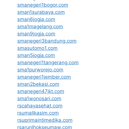
smanegeri1bogor.com
sman1surabaya.com
sman6jogja.com
sma1magelang.com
sman9jogja.com
smanegeri3bandung.com
smasutomo1.com
sman5jogja.com
smanegeri1tangerang.com
sma1purworejo.com
smanegeri1jember.com
sman2bekasi.com
smanegeri47jkt.com
sma1wonosari.com
rscahayasehat.com
rsumalikasim.com
rsuprimaintimedika.com
rsarunlhokseumaw.com