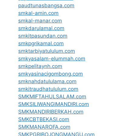
paudtunasbangsa.com
smkal-amin.com
smkal-manar.com
smkdarulamal.com
smkitpasundan.com
smkpgrikamal.com
smktarbiyatululum.com
smkyasalam-elummah.com
smkpelitaynh.com
smkyasinacigombong.com
smknahdatululama.com
smkitraudhatululum.com
SMKMIFTAHULSALAM.com
SMKSILIWANGIMANDIRI.com
SMKMANDIRIBERKAH.com
SMKCBTBEKASI.com
SMKMANAROFA.com
SMKPGRIBOJONGMANGU.com