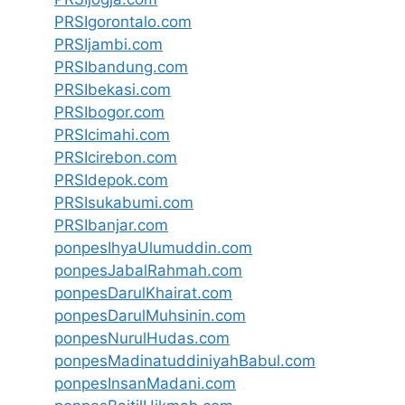
PRSIgorontalo.com
PRSIjambi.com
PRSIbandung.com
PRSIbekasi.com
PRSIbogor.com
PRSIcimahi.com
PRSIcirebon.com
PRSIdepok.com
PRSIsukabumi.com
PRSIbanjar.com
ponpesIhyaUlumuddin.com
ponpesJabalRahmah.com
ponpesDarulKhairat.com
ponpesDarulMuhsinin.com
ponpesNurulHudas.com
ponpesMadinatuddiniyahBabul.com
ponpesInsanMadani.com