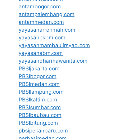
antambogor.com
antampalembang.com
antammedan.com
yayasanarrohmah.com
yayasanpkbm.com
yayasanmambaulirsyad.com
yayasanabm.com
yayasandharmawanita.com
PBSIjakarta.com
PBSIbogor.com
PBSImedan.com
PBSIlampung.com
PBSIkaltim.com
PBSIsumbar.com
PBSIbaubau.com
PBSIbitung.com
pbsipekanbaru.com
perbasimedan.com