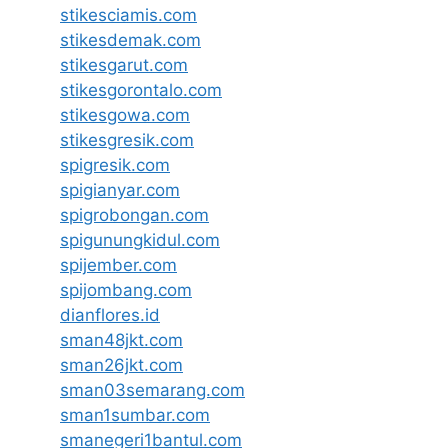
stikesciamis.com
stikesdemak.com
stikesgarut.com
stikesgorontalo.com
stikesgowa.com
stikesgresik.com
spigresik.com
spigianyar.com
spigrobongan.com
spigunungkidul.com
spijember.com
spijombang.com
dianflores.id
sman48jkt.com
sman26jkt.com
sman03semarang.com
sman1sumbar.com
smanegeri1bantul.com