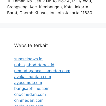
Jl. Taman Kb. Jeruk No.18 Blok A, RT.1/RW.9,
Srengseng, Kec. Kembangan, Kota Jakarta
Barat, Daerah Khusus Ibukota Jakarta 11630
Website terkait
sumselnews.id
publikjabodetabek.id
pemudapancasilamedan.com
ayokalimantan.com
ayosumut.com
bangsaoffline.com
cnbcmedan.com
cnnmedan.com