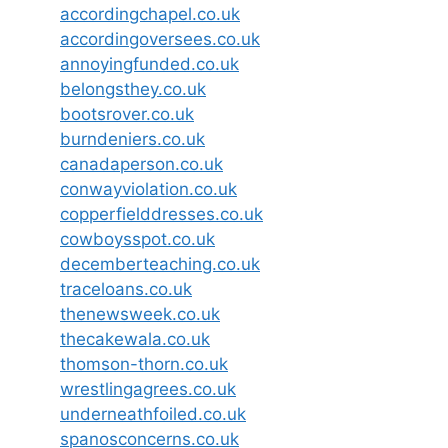
accordingchapel.co.uk
accordingoversees.co.uk
annoyingfunded.co.uk
belongsthey.co.uk
bootsrover.co.uk
burndeniers.co.uk
canadaperson.co.uk
conwayviolation.co.uk
copperfielddresses.co.uk
cowboysspot.co.uk
decemberteaching.co.uk
traceloans.co.uk
thenewsweek.co.uk
thecakewala.co.uk
thomson-thorn.co.uk
wrestlingagrees.co.uk
underneathfoiled.co.uk
spanosconcerns.co.uk