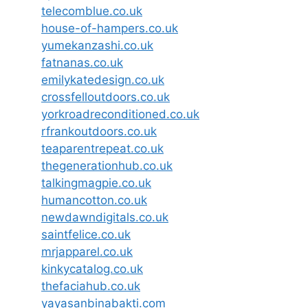
telecomblue.co.uk
house-of-hampers.co.uk
yumekanzashi.co.uk
fatnanas.co.uk
emilykatedesign.co.uk
crossfelloutdoors.co.uk
yorkroadreconditioned.co.uk
rfrankoutdoors.co.uk
teaparentrepeat.co.uk
thegenerationhub.co.uk
talkingmagpie.co.uk
humancotton.co.uk
newdawndigitals.co.uk
saintfelice.co.uk
mrjapparel.co.uk
kinkycatalog.co.uk
thefaciahub.co.uk
yayasanbinabakti.com