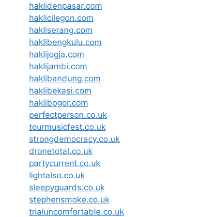
haklidenpasar.com
haklicilegon.com
hakliserang.com
haklibengkulu.com
haklijogja.com
haklijambi.com
haklibandung.com
haklibekasi.com
haklibogor.com
perfectperson.co.uk
tourmusicfest.co.uk
strongdemocracy.co.uk
dronetotal.co.uk
partycurrent.co.uk
lightalso.co.uk
sleepyguards.co.uk
stephensmoke.co.uk
trialuncomfortable.co.uk