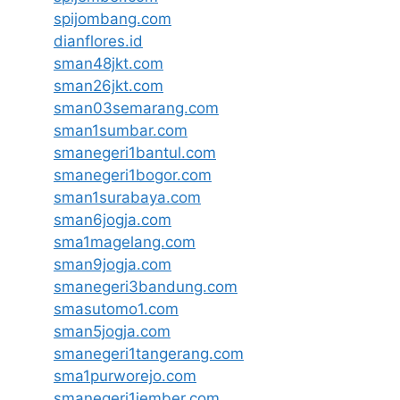
spijombang.com
dianflores.id
sman48jkt.com
sman26jkt.com
sman03semarang.com
sman1sumbar.com
smanegeri1bantul.com
smanegeri1bogor.com
sman1surabaya.com
sman6jogja.com
sma1magelang.com
sman9jogja.com
smanegeri3bandung.com
smasutomo1.com
sman5jogja.com
smanegeri1tangerang.com
sma1purworejo.com
smanegeri1jember.com