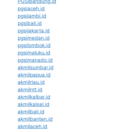
PGSIbandung.id
pgsiaceh.id
pgsijambi.id
pgsibali.id
pgsijakarta.id
pgsimedan.id
pgsilombok.id
pgsimaluku.id
pgsimanado.id
akmilsumbar.id
akmilpapua.id
akmilriau.id
akmilntt.id
akmilkalbar.id
akmilkalsel.id
akmilbali.id
akmilbanten.id
akmilaceh.id