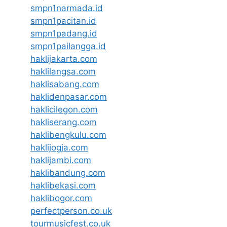
smpn1narmada.id
smpn1pacitan.id
smpn1padang.id
smpn1pailangga.id
haklijakarta.com
haklilangsa.com
haklisabang.com
haklidenpasar.com
haklicilegon.com
hakliserang.com
haklibengkulu.com
haklijogja.com
haklijambi.com
haklibandung.com
haklibekasi.com
haklibogor.com
perfectperson.co.uk
tourmusicfest.co.uk