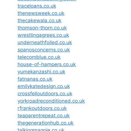
traceloans.co.uk
thenewsweek.co.uk
thecakewala.co.uk
thomson-thorn.co.uk
wrestlingagrees.co.uk
underneathfoiled.co.uk
spanosconcerns.co.uk
telecomblue.co.uk
house-of-hampers.co.uk
yumekanzashi.co.uk
fatnanas.co.uk
emilykatedesign.co.uk
crossfelloutdoors.co.uk
yorkroadreconditioned.co.uk
rfrankoutdoors.co.uk
teaparentrepeat.co.uk
thegenerationhub.co.uk
talkingmagpie.co.uk