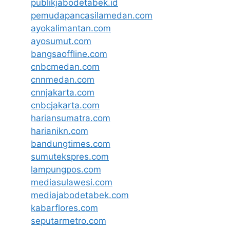
publikjabodetabek.id
pemudapancasilamedan.com
ayokalimantan.com
ayosumut.com
bangsaoffline.com
cnbcmedan.com
cnnmedan.com
cnnjakarta.com
cnbcjakarta.com
hariansumatra.com
harianikn.com
bandungtimes.com
sumutekspres.com
lampungpos.com
mediasulawesi.com
mediajabodetabek.com
kabarflores.com
seputarmetro.com