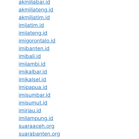
akmiljabar.id
akmiljateng.id
akmiljatim.id
imijatim.id
imijateng.id
imigorontalo.id
imibanten.id
imibali.id
imijambi.id
imikalbar.id
imikalsel.id
imipapua.id
imisumbar.id
imisumut.id
imiriau.id
imilampung.id
suaraaceh.org
suarabanten.org