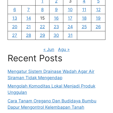
1
2
3
4
5
6
7
8
9
10
11
12
13
14
15
16
17
18
19
20
21
22
23
24
25
26
27
28
29
30
31
« Jun
Agu »
Recent Posts
Mengatur Sistem Drainase Wadah Agar Air
Siraman Tidak Mengendap
Mengolah Komoditas Lokal Menjadi Produk
Unggulan
Cara Tanam Oregano Dan Budidaya Bumbu
Dapur Mengontrol Kelembapan Tanah