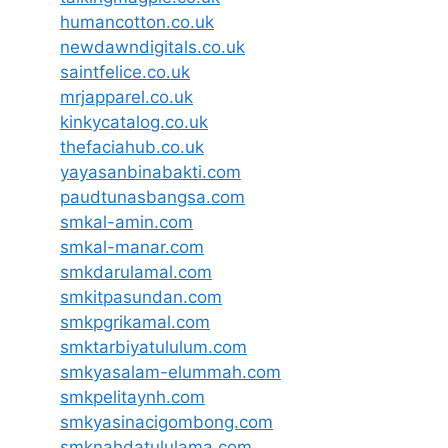
humancotton.co.uk
newdawndigitals.co.uk
saintfelice.co.uk
mrjapparel.co.uk
kinkycatalog.co.uk
thefaciahub.co.uk
yayasanbinabakti.com
paudtunasbangsa.com
smkal-amin.com
smkal-manar.com
smkdarulamal.com
smkitpasundan.com
smkpgrikamal.com
smktarbiyatululum.com
smkyasalam-elummah.com
smkpelitaynh.com
smkyasinacigombong.com
smknahdatululama.com