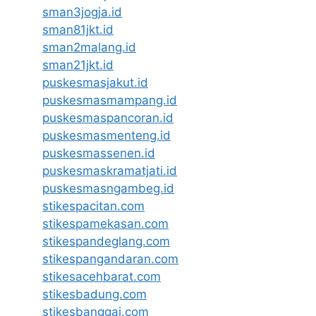
sman3jogja.id
sman81jkt.id
sman2malang.id
sman21jkt.id
puskesmasjakut.id
puskesmasmampang.id
puskesmaspancoran.id
puskesmasmenteng.id
puskesmassenen.id
puskesmaskramatjati.id
puskesmasngambeg.id
stikespacitan.com
stikespamekasan.com
stikespandeglang.com
stikespangandaran.com
stikesacehbarat.com
stikesbadung.com
stikesbanggai.com