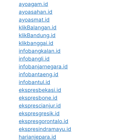
ayoagam.id
ayoasahan.id
ayoasmat.id
klikBalangan.id
klikBandung.id
klikbanggai.id
infobangkalan.id
infobangli.id
infobanjarnegara.id
infobantaeng.id
infobantul.id
ekspresbekasi.id
ekspresbone.id
eksprescianjur.id
ekspresgresik.id
ekspresgorontalo.id
ekspresindramayu.id
harianjepara.id