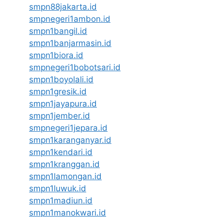
smpn88jakarta.id
smpnegeri1ambon.id
smpn1bangil.id
smpn1banjarmasin.id
smpn1biora.id
smpnegeri1bobotsari.id
smpn1boyolali.id
smpn1gresik.id
smpn1jayapura.id
smpn1jember.id
smpnegeri1jepara.id
smpn1karanganyar.id
smpn1kendari.id
smpn1kranggan.id
smpn1lamongan.id
smpn1luwuk.id
smpn1madiun.id
smpn1manokwari.id