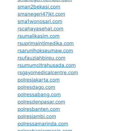
sman2bekasi.com
smanegeri47jkt.com
sma1wonosari.com
rscahayasehat.com
rsumalikasim.com
rsuprimaintimedika.com
rsarunlhokseumaw.com
rsufauziahbireu.com
rsumumcitrahusada.com
rsgayomedicalcentre.com
polresjakarta.com
polresdago.com
polressabang.com
polresdenpasar.com
polresbanten.com
polresjambi.com
polressamarinda.com
polresbanjarmasin.com