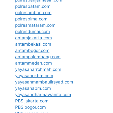
polresbatam.com
polresambon.com
polresbima.com
polresmataram.com
polresdumai.com
antamjakarta.com
antambekasi.com
antambogor.com
antampalembang.com
antammedan.com
yayasanarrohmah.com
yayasanpkbm.com
yayasanmambaulirsyad.com
yayasanabm.com
yayasandharmawanita.com
PBSIjakarta.com
PBSIbogor.com