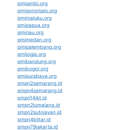
pmijambi.org
pmigorontalo.org
pmimaluku.org
pmipapua.org
pmiriau.org
pmimedan.org
pmipalembang.org
pmijogja.org
pmibandung.org
pmibogor.org
pmisurabaya.org
smpn2semarang.id
smpn4semarang.id
smpn14jkt.id
smpn2lumajang.id
smpn2sutojayan.id
smpn4blitar.id
smpn78jakarta.id