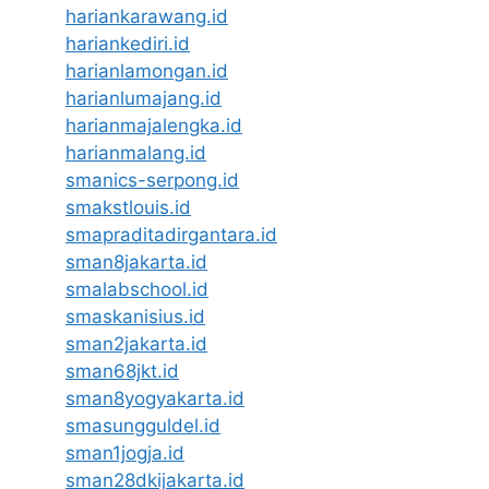
hariankarawang.id
hariankediri.id
harianlamongan.id
harianlumajang.id
harianmajalengka.id
harianmalang.id
smanics-serpong.id
smakstlouis.id
smapraditadirgantara.id
sman8jakarta.id
smalabschool.id
smaskanisius.id
sman2jakarta.id
sman68jkt.id
sman8yogyakarta.id
smasungguldel.id
sman1jogja.id
sman28dkijakarta.id