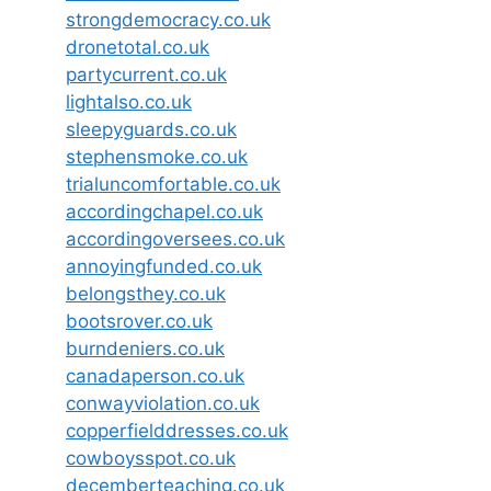
strongdemocracy.co.uk
dronetotal.co.uk
partycurrent.co.uk
lightalso.co.uk
sleepyguards.co.uk
stephensmoke.co.uk
trialuncomfortable.co.uk
accordingchapel.co.uk
accordingoversees.co.uk
annoyingfunded.co.uk
belongsthey.co.uk
bootsrover.co.uk
burndeniers.co.uk
canadaperson.co.uk
conwayviolation.co.uk
copperfielddresses.co.uk
cowboysspot.co.uk
decemberteaching.co.uk