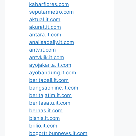
kabarflores.com
seputarmetro.com
aktual.it.com
akurat.it.com
antara.it.com
analisadaily.it.com
antv.it.com
antvklik.it.com
ayojakarta.it.com
ayobandung.it.com
beritabali.it.com
bangsaonline.it.com
beritajatim.it.com
beritasatu.it.com
bernas.it.com
bisnis.it.com
brilio.it.com
bogortribunnews.it.com