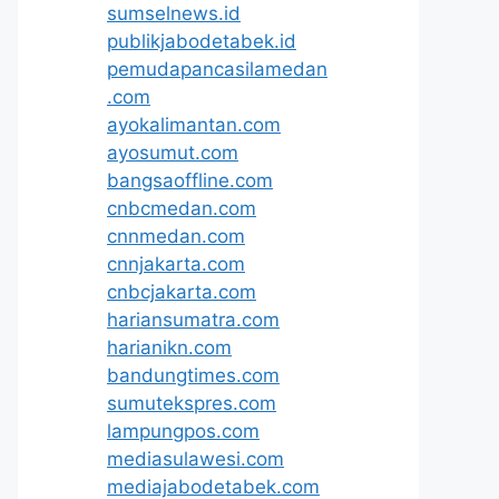
sumselnews.id
publikjabodetabek.id
pemudapancasilamedan
.com
ayokalimantan.com
ayosumut.com
bangsaoffline.com
cnbcmedan.com
cnnmedan.com
cnnjakarta.com
cnbcjakarta.com
hariansumatra.com
harianikn.com
bandungtimes.com
sumutekspres.com
lampungpos.com
mediasulawesi.com
mediajabodetabek.com