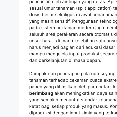
pencucian oleh air hujan yang deras. Apl
sesuai umur tanaman (split application) t
dosis besar sekaligus di awal penanaman
yang masih sensitif. Penggunaan teknologi
pada sistem pertanian modern juga memb
seluruh area perakaran secara otomatis d
unsur hara—di mana kelebihan satu uns
harus menjadi bagian dari edukasi dasar 
mampu mengelola input produksi secara
dan berkelanjutan di masa depan.
Dampak dari penerapan pola nutrisi yang t
tanaman terhadap cekaman cuaca ekstrem
panen yang dihasilkan oleh para petani l
berimbang
akan meningkatkan daya saing
yang semakin menuntut standar keamana
ketat bagi setiap produk yang masuk. Ko
diproduksi dengan input kimia yang terk