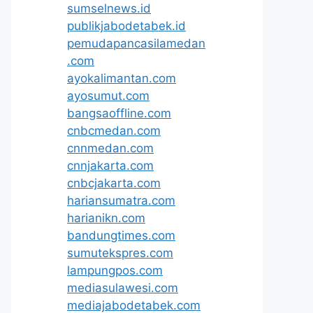
sumselnews.id
publikjabodetabek.id
pemudapancasilamedan
.com
ayokalimantan.com
ayosumut.com
bangsaoffline.com
cnbcmedan.com
cnnmedan.com
cnnjakarta.com
cnbcjakarta.com
hariansumatra.com
harianikn.com
bandungtimes.com
sumutekspres.com
lampungpos.com
mediasulawesi.com
mediajabodetabek.com