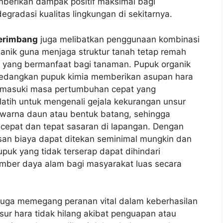
mberikan dampak positif maksimal bagi
gradasi kualitas lingkungan di sekitarnya.
erimbang
juga melibatkan penggunaan kombinasi
ganik guna menjaga struktur tanah tetap remah
 yang bermanfaat bagi tanaman. Pupuk organik
, sedangkan pupuk kimia memberikan asupan hara
emasuki masa pertumbuhan cepat yang
latih untuk mengenali gejala kekurangan unsur
 warna daun atau bentuk batang, sehingga
 cepat dan tepat sasaran di lapangan. Dengan
san biaya dapat ditekan seminimal mungkin dan
pupuk yang tidak terserap dapat dihindari
mber daya alam bagi masyarakat luas secara
i juga memegang peranan vital dalam keberhasilan
sur hara tidak hilang akibat penguapan atau