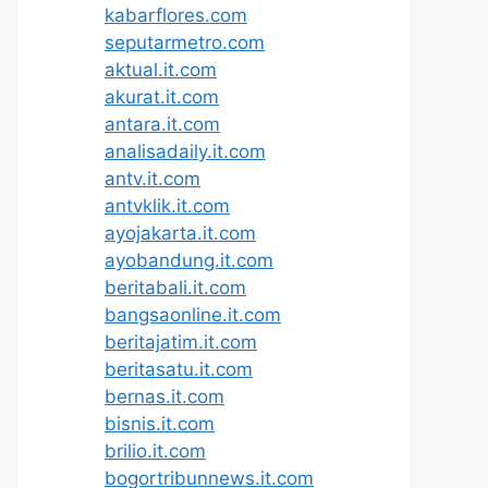
kabarflores.com
seputarmetro.com
aktual.it.com
akurat.it.com
antara.it.com
analisadaily.it.com
antv.it.com
antvklik.it.com
ayojakarta.it.com
ayobandung.it.com
beritabali.it.com
bangsaonline.it.com
beritajatim.it.com
beritasatu.it.com
bernas.it.com
bisnis.it.com
brilio.it.com
bogortribunnews.it.com