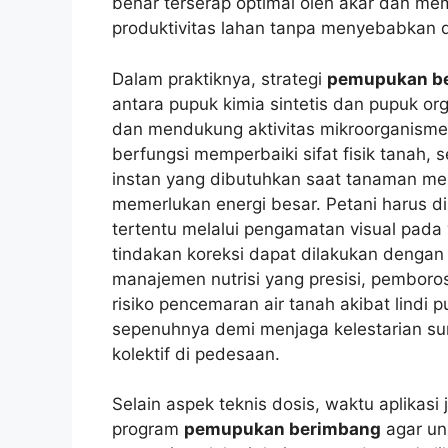
benar terserap optimal oleh akar dan me
produktivitas lahan tanpa menyebabkan de
Dalam praktiknya, strategi
pemupukan b
antara pupuk kimia sintetis dan pupuk or
dan mendukung aktivitas mikroorganisme
berfungsi memperbaiki sifat fisik tanah
instan yang dibutuhkan saat tanaman m
memerlukan energi besar. Petani harus di
tertentu melalui pengamatan visual pada
tindakan koreksi dapat dilakukan dengan
manajemen nutrisi yang presisi, pemboro
risiko pencemaran air tanah akibat lindi 
sepenuhnya demi menjaga kelestarian su
kolektif di pedesaan.
Selain aspek teknis dosis, waktu aplikas
program
pemupukan berimbang
agar un