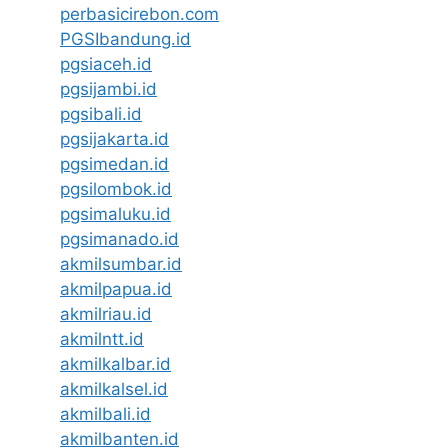
perbasicirebon.com
PGSIbandung.id
pgsiaceh.id
pgsijambi.id
pgsibali.id
pgsijakarta.id
pgsimedan.id
pgsilombok.id
pgsimaluku.id
pgsimanado.id
akmilsumbar.id
akmilpapua.id
akmilriau.id
akmilntt.id
akmilkalbar.id
akmilkalsel.id
akmilbali.id
akmilbanten.id