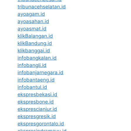
tribunacehselatan.id
ayoagam.id
ayoasahan.id
ayoasmat.id
klikBalangan.id
klikBandung.id
klikbanggai.id
infobangkalan.id
infobangli.id
infobanjarnegara.id
infobantaeng.id
infobantul.id
ekspresbekasi.id
ekspresbone.id
eksprescianjur.id
ekspresgresik.id
ekspresgorontalo.id