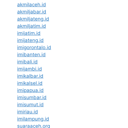
akmilaceh.id
akmiljabar.id
akmiljateng.id
akmiljatim.id
imijatim.id
imijateng.id
imigorontalo.id
imibanten.id
imibali.id
imijambi.id
imikalbar.id
imikalsel.id
imipapua.id
imisumbar.id
imisumut.id
imiriau.id
imilampung.id
suaraaceh.org