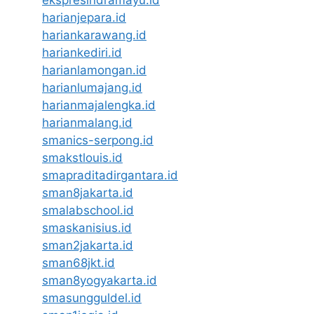
ekspresindramayu.id
harianjepara.id
hariankarawang.id
hariankediri.id
harianlamongan.id
harianlumajang.id
harianmajalengka.id
harianmalang.id
smanics-serpong.id
smakstlouis.id
smapraditadirgantara.id
sman8jakarta.id
smalabschool.id
smaskanisius.id
sman2jakarta.id
sman68jkt.id
sman8yogyakarta.id
smasungguldel.id