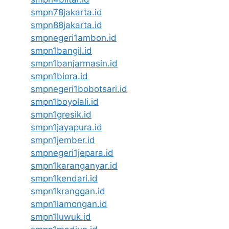
smpn78jakarta.id
smpn88jakarta.id
smpnegeri1ambon.id
smpn1bangil.id
smpn1banjarmasin.id
smpn1biora.id
smpnegeri1bobotsari.id
smpn1boyolali.id
smpn1gresik.id
smpn1jayapura.id
smpn1jember.id
smpnegeri1jepara.id
smpn1karanganyar.id
smpn1kendari.id
smpn1kranggan.id
smpn1lamongan.id
smpn1luwuk.id