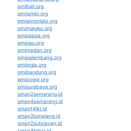
pmibali.org
pmijambi.org
pmigorontalo.org
pmimaluku.org
pmipapua.org
pmiriau.org
pmimedan.org
pmipalembang.org
pmijogja.org
pmibandung.org
pmibogor.org
pmisurabaya.org
smpn2semarang.id
smpn4semarang.id
smpn14jkt.id
smpn2lumajang.id
smpn2sutojayan.id
smpn4blitar.id