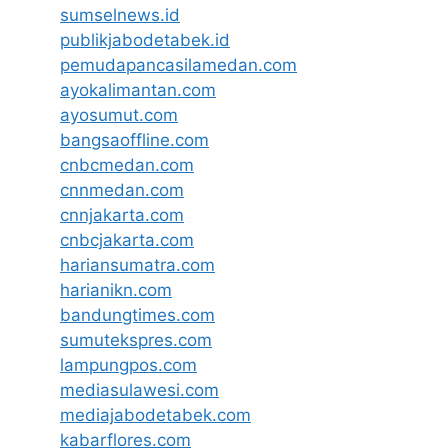
sumselnews.id
publikjabodetabek.id
pemudapancasilamedan.com
ayokalimantan.com
ayosumut.com
bangsaoffline.com
cnbcmedan.com
cnnmedan.com
cnnjakarta.com
cnbcjakarta.com
hariansumatra.com
harianikn.com
bandungtimes.com
sumutekspres.com
lampungpos.com
mediasulawesi.com
mediajabodetabek.com
kabarflores.com