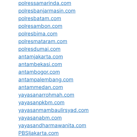
polressamarinda.com
polresbanjarmasin.com
polresbatam.com
polresambon.com
polresbima.com
polresmataram.com
polresdumai.com
antamjakarta.com
antambekasi.com
antambogor.com
antampalembang.com
antammedan.com
yayasanarrohmah.com
yayasanpkbm.com
yayasanmambaulirsyad.com
yayasanabm.com
yayasandharmawanita.com
PBSIjakarta.com