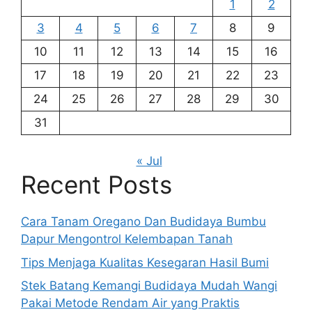
1
2
3
4
5
6
7
8
9
10
11
12
13
14
15
16
17
18
19
20
21
22
23
24
25
26
27
28
29
30
31
« Jul
Recent Posts
Cara Tanam Oregano Dan Budidaya Bumbu
Dapur Mengontrol Kelembapan Tanah
Tips Menjaga Kualitas Kesegaran Hasil Bumi
Stek Batang Kemangi Budidaya Mudah Wangi
Pakai Metode Rendam Air yang Praktis