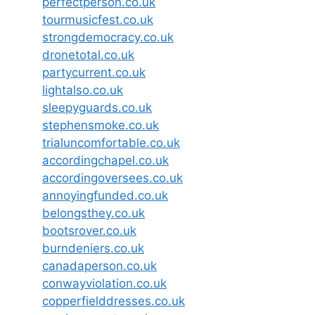
perfectperson.co.uk
tourmusicfest.co.uk
strongdemocracy.co.uk
dronetotal.co.uk
partycurrent.co.uk
lightalso.co.uk
sleepyguards.co.uk
stephensmoke.co.uk
trialuncomfortable.co.uk
accordingchapel.co.uk
accordingoversees.co.uk
annoyingfunded.co.uk
belongsthey.co.uk
bootsrover.co.uk
burndeniers.co.uk
canadaperson.co.uk
conwayviolation.co.uk
copperfielddresses.co.uk