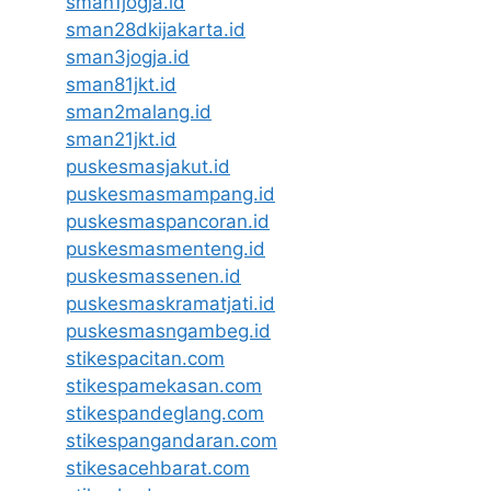
sman1jogja.id
sman28dkijakarta.id
sman3jogja.id
sman81jkt.id
sman2malang.id
sman21jkt.id
puskesmasjakut.id
puskesmasmampang.id
puskesmaspancoran.id
puskesmasmenteng.id
puskesmassenen.id
puskesmaskramatjati.id
puskesmasngambeg.id
stikespacitan.com
stikespamekasan.com
stikespandeglang.com
stikespangandaran.com
stikesacehbarat.com