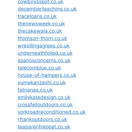
cowboysspot.co.uk
decemberteaching.co.uk
traceloans.co.uk
thenewsweek.co.uk
thecakewala.co.uk
thomson-thorn.co.uk
wrestlingagrees.co.uk
underneathfoiled.co.uk
spanosconcerns.co.uk
telecomblue.co.uk
house-of-hampers.co.uk
yumekanzashi.co.uk
fatnanas.co.uk
emilykatedesign.co.uk
crossfelloutdoors.co.uk
yorkroadreconditioned.co.uk
rfrankoutdoors.co.uk
teaparentrepeat.co.uk