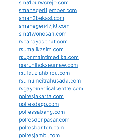
sma1purworejo.com
smanegeri1jember.com
sman2bekasi.com
smanegeri47jkt.com
sma1wonosari.com
rscahayasehat.com
rsumalikasim.com
rsuprimaintimedika.com
rsarunlhokseumaw.com
rsufauziahbireu.com
rsumumcitrahusada.com
rsgayomedicalcentre.com
polresjakarta.com
polresdago.com
polressabang.com
polresdenpasar.com
polresbanten.com
polresjambi.com