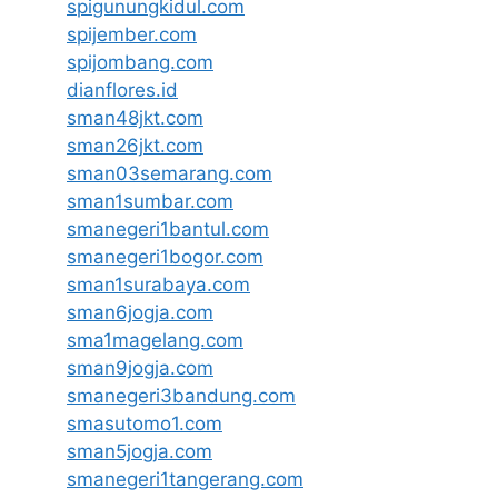
spigunungkidul.com
spijember.com
spijombang.com
dianflores.id
sman48jkt.com
sman26jkt.com
sman03semarang.com
sman1sumbar.com
smanegeri1bantul.com
smanegeri1bogor.com
sman1surabaya.com
sman6jogja.com
sma1magelang.com
sman9jogja.com
smanegeri3bandung.com
smasutomo1.com
sman5jogja.com
smanegeri1tangerang.com