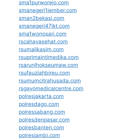
sma1purworejo.com
smanegeri1jember.com
sman2bekasi.com
smanegeri47jkt.com
sma1wonosari.com
rscahayasehat.com
rsumalikasim.com
rsuprimaintimedika.com
rsarunlhokseumaw.com
rsufauziahbireu.com
rsumumcitrahusada.com
rsgayomedicalcentre.com
polresjakarta.com
polresdago.com
polressabang.com
polresdenpasar.com
polresbanten.com
polresjambi.com