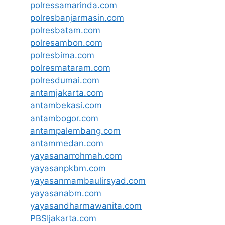
polressamarinda.com
polresbanjarmasin.com
polresbatam.com
polresambon.com
polresbima.com
polresmataram.com
polresdumai.com
antamjakarta.com
antambekasi.com
antambogor.com
antampalembang.com
antammedan.com
yayasanarrohmah.com
yayasanpkbm.com
yayasanmambaulirsyad.com
yayasanabm.com
yayasandharmawanita.com
PBSIjakarta.com