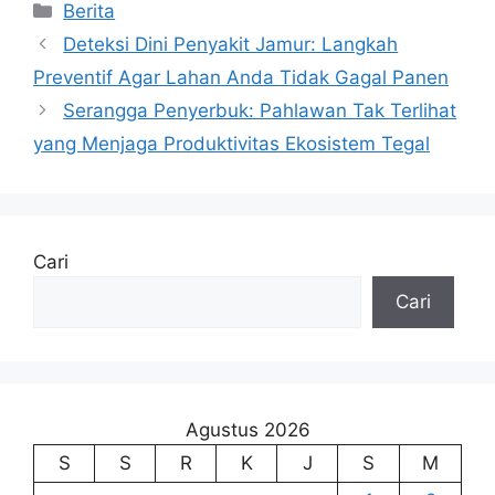
Kategori
Berita
Deteksi Dini Penyakit Jamur: Langkah
Preventif Agar Lahan Anda Tidak Gagal Panen
Serangga Penyerbuk: Pahlawan Tak Terlihat
yang Menjaga Produktivitas Ekosistem Tegal
Cari
Cari
Agustus 2026
S
S
R
K
J
S
M