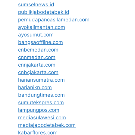
sumselnews.id
publikjabodetabek.id
pemudapancasilamedan.com
ayokalimantan.com
ayosumut.com
bangsaoffline.com
cnbcmedan.com
cnnmedan.com
cnnjakarta.com
cnbcjakarta.com
hariansumatra.com
harianikn.com
bandungtimes.com
sumutekspres.com
lampungpos.com
mediasulawesi.com
mediajabodetabek.com
kabarflores.com