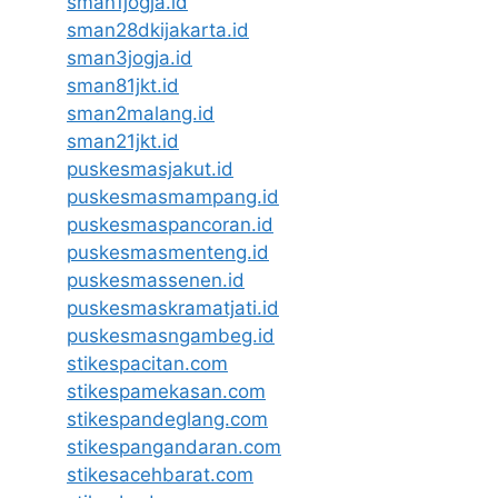
sman1jogja.id
sman28dkijakarta.id
sman3jogja.id
sman81jkt.id
sman2malang.id
sman21jkt.id
puskesmasjakut.id
puskesmasmampang.id
puskesmaspancoran.id
puskesmasmenteng.id
puskesmassenen.id
puskesmaskramatjati.id
puskesmasngambeg.id
stikespacitan.com
stikespamekasan.com
stikespandeglang.com
stikespangandaran.com
stikesacehbarat.com