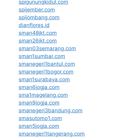
spigunungkidul.com
spijember.com
spijombang.com
dianflores.id
sman48jkt.com
sman26jkt.com
sman03semarang.com
sman1sumbar.com
smanegeri1bantul.com
smanegeri1bogor.com
sman1surabaya.com
sman6jogja.com
sma1magelang.com
sman9jogja.com
smanegeri3bandung.com
smasutomo1.com
sman5jogja.com
smanegeri1tangerang.com