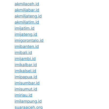
akmilaceh.id
akmiljabar.id
akmiljateng.id
akmiljatim.id
imijatim.id
imijateng.id
imigorontalo.id
imibanten.id
imibali.id
imijambi.id
imikalbar.id
imikalsel.id
imipapua.id
imisumbar.id
imisumut.id
imiriau.id
imilampung.id
suaraaceh.org