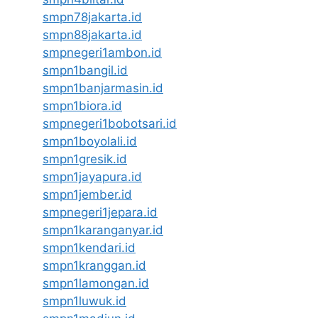
smpn78jakarta.id
smpn88jakarta.id
smpnegeri1ambon.id
smpn1bangil.id
smpn1banjarmasin.id
smpn1biora.id
smpnegeri1bobotsari.id
smpn1boyolali.id
smpn1gresik.id
smpn1jayapura.id
smpn1jember.id
smpnegeri1jepara.id
smpn1karanganyar.id
smpn1kendari.id
smpn1kranggan.id
smpn1lamongan.id
smpn1luwuk.id