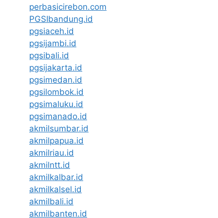
perbasicirebon.com
PGSIbandung.id
pgsiaceh.id
pgsijambi.id
pgsibali.id
pgsijakarta.id
pgsimedan.id
pgsilombok.id
pgsimaluku.id
pgsimanado.id
akmilsumbar.id
akmilpapua.id
akmilriau.id
akmilntt.id
akmilkalbar.id
akmilkalsel.id
akmilbali.id
akmilbanten.id