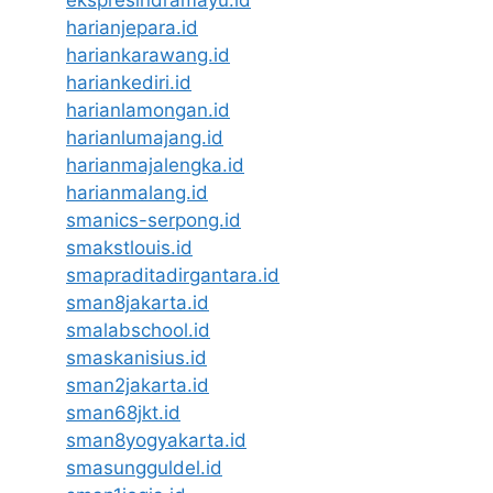
harianjepara.id
hariankarawang.id
hariankediri.id
harianlamongan.id
harianlumajang.id
harianmajalengka.id
harianmalang.id
smanics-serpong.id
smakstlouis.id
smapraditadirgantara.id
sman8jakarta.id
smalabschool.id
smaskanisius.id
sman2jakarta.id
sman68jkt.id
sman8yogyakarta.id
smasungguldel.id