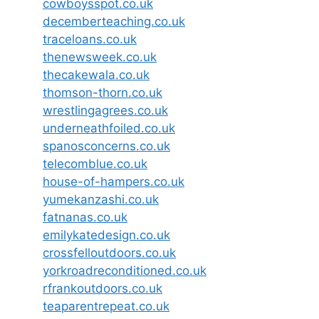
cowboysspot.co.uk
decemberteaching.co.uk
traceloans.co.uk
thenewsweek.co.uk
thecakewala.co.uk
thomson-thorn.co.uk
wrestlingagrees.co.uk
underneathfoiled.co.uk
spanosconcerns.co.uk
telecomblue.co.uk
house-of-hampers.co.uk
yumekanzashi.co.uk
fatnanas.co.uk
emilykatedesign.co.uk
crossfelloutdoors.co.uk
yorkroadreconditioned.co.uk
rfrankoutdoors.co.uk
teaparentrepeat.co.uk