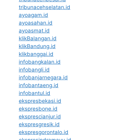
tribunacehselatan.id
ayoagam.id
ayoasahan.id
ayoasmat.id
klikBalangan.id
klikBandung.id
klikbanggai.id
infobangkalan.id
infobangli.id
infobanjarnegara.id
infobantaeng.id
infobantul.id
ekspresbekasi.id
ekspresbone.id
eksprescianjur.id
ekspresgresik.id
ekspresgorontalo.id
ekspresindramayu.id