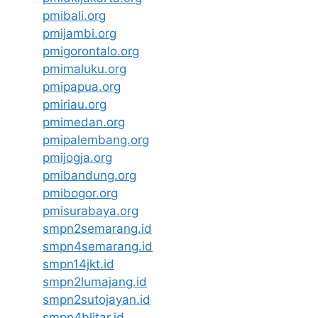
pmibali.org
pmijambi.org
pmigorontalo.org
pmimaluku.org
pmipapua.org
pmiriau.org
pmimedan.org
pmipalembang.org
pmijogja.org
pmibandung.org
pmibogor.org
pmisurabaya.org
smpn2semarang.id
smpn4semarang.id
smpn14jkt.id
smpn2lumajang.id
smpn2sutojayan.id
smpn4blitar.id