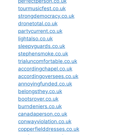
perfectperson.co.uk
tourmusicfest.co.uk
strongdemocracy.co.uk
dronetotal.co.uk
partycurrent.co.uk
lightalso.co.uk
sleepyguards.co.uk
stephensmoke.co.uk
trialuncomfortable.co.uk
accordingchapel.co.uk
accordingoversees.co.uk
annoyingfunded.co.uk
belongsthey.co.uk
bootsrover.co.uk
burndeniers.co.uk
canadaperson.co.uk
conwayviolation.co.uk
copperfielddresses.co.uk