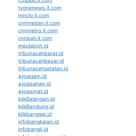
rctiplus.it.com
tvonenews.it.com
mnctv.it.com
cnnmedan.it.com
cnnmetro.it.com
cnnbali.it.com
meulaboh.id
tribunacehbarat.id
tribunacehbesar.id
tribunacehselatan.id
ayoagam.id
ayoasahan.id
ayoasmat.id
klikBalangan.id
klikBandung.id
klikbanggai.id
infobangkalan.id
infobangli.id