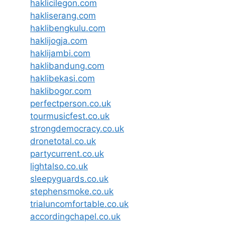
haklicilegon.com
hakliserang.com
haklibengkulu.com
haklijogja.com
haklijambi.com
haklibandung.com
haklibekasi.com
haklibogor.com
perfectperson.co.uk
tourmusicfest.co.uk
strongdemocracy.co.uk
dronetotal.co.uk
partycurrent.co.uk
lightalso.co.uk
sleepyguards.co.uk
stephensmoke.co.uk
trialuncomfortable.co.uk
accordingchapel.co.uk