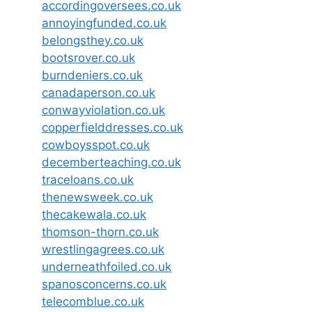
accordingoversees.co.uk
annoyingfunded.co.uk
belongsthey.co.uk
bootsrover.co.uk
burndeniers.co.uk
canadaperson.co.uk
conwayviolation.co.uk
copperfielddresses.co.uk
cowboysspot.co.uk
decemberteaching.co.uk
traceloans.co.uk
thenewsweek.co.uk
thecakewala.co.uk
thomson-thorn.co.uk
wrestlingagrees.co.uk
underneathfoiled.co.uk
spanosconcerns.co.uk
telecomblue.co.uk