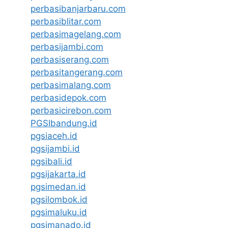
perbasibanjarbaru.com
perbasiblitar.com
perbasimagelang.com
perbasijambi.com
perbasiserang.com
perbasitangerang.com
perbasimalang.com
perbasidepok.com
perbasicirebon.com
PGSIbandung.id
pgsiaceh.id
pgsijambi.id
pgsibali.id
pgsijakarta.id
pgsimedan.id
pgsilombok.id
pgsimaluku.id
pgsimanado.id