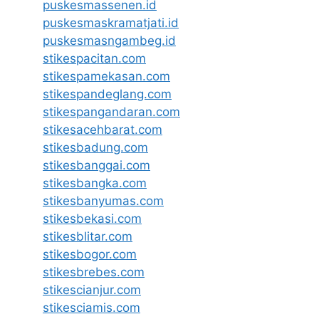
puskesmassenen.id
puskesmaskramatjati.id
puskesmasngambeg.id
stikespacitan.com
stikespamekasan.com
stikespandeglang.com
stikespangandaran.com
stikesacehbarat.com
stikesbadung.com
stikesbanggai.com
stikesbangka.com
stikesbanyumas.com
stikesbekasi.com
stikesblitar.com
stikesbogor.com
stikesbrebes.com
stikescianjur.com
stikesciamis.com