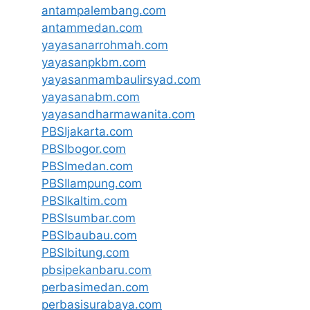
antampalembang.com
antammedan.com
yayasanarrohmah.com
yayasanpkbm.com
yayasanmambaulirsyad.com
yayasanabm.com
yayasandharmawanita.com
PBSIjakarta.com
PBSIbogor.com
PBSImedan.com
PBSIlampung.com
PBSIkaltim.com
PBSIsumbar.com
PBSIbaubau.com
PBSIbitung.com
pbsipekanbaru.com
perbasimedan.com
perbasisurabaya.com