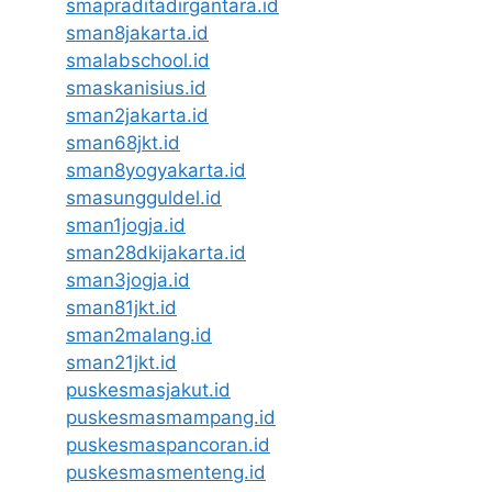
smapraditadirgantara.id
sman8jakarta.id
smalabschool.id
smaskanisius.id
sman2jakarta.id
sman68jkt.id
sman8yogyakarta.id
smasungguldel.id
sman1jogja.id
sman28dkijakarta.id
sman3jogja.id
sman81jkt.id
sman2malang.id
sman21jkt.id
puskesmasjakut.id
puskesmasmampang.id
puskesmaspancoran.id
puskesmasmenteng.id