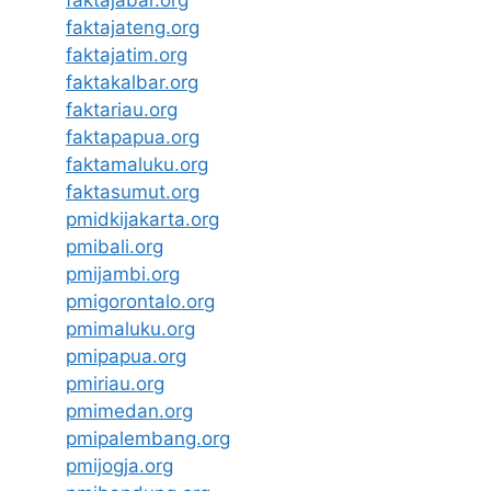
faktajateng.org
faktajatim.org
faktakalbar.org
faktariau.org
faktapapua.org
faktamaluku.org
faktasumut.org
pmidkijakarta.org
pmibali.org
pmijambi.org
pmigorontalo.org
pmimaluku.org
pmipapua.org
pmiriau.org
pmimedan.org
pmipalembang.org
pmijogja.org