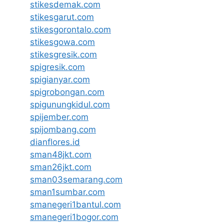
stikesdemak.com
stikesgarut.com
stikesgorontalo.com
stikesgowa.com
stikesgresik.com
spigresik.com
spigianyar.com
spigrobongan.com
spigunungkidul.com
spijember.com
spijombang.com
dianflores.id
sman48jkt.com
sman26jkt.com
sman03semarang.com
sman1sumbar.com
smanegeri1bantul.com
smanegeri1bogor.com