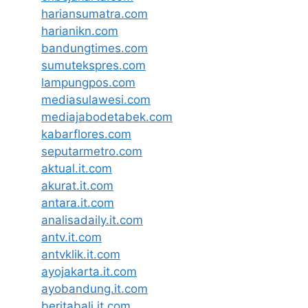
hariansumatra.com
harianikn.com
bandungtimes.com
sumutekspres.com
lampungpos.com
mediasulawesi.com
mediajabodetabek.com
kabarflores.com
seputarmetro.com
aktual.it.com
akurat.it.com
antara.it.com
analisadaily.it.com
antv.it.com
antvklik.it.com
ayojakarta.it.com
ayobandung.it.com
beritabali.it.com