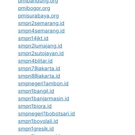
pmibandung.org
pmibogor.org
pmisurabaya.org
smpn2semarang.id
smpn4semarang.id
smpn14jkt.id
smpn2lumajang.id
smpn2sutojayan.id
smpn4blitar.id
smpn78jakarta.id
smpn88jakarta.id
smpnegeri1ambon.id
smpn1bangil.id
smpn1banjarmasin.id
smpn1biora.id
smpnegeri1bobotsari.id
smpn1boyolali.id
smpn1gresik.id