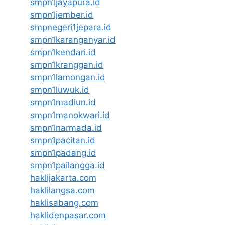
smpn1jayapura.id
smpn1jember.id
smpnegeri1jepara.id
smpn1karanganyar.id
smpn1kendari.id
smpn1kranggan.id
smpn1lamongan.id
smpn1luwuk.id
smpn1madiun.id
smpn1manokwari.id
smpn1narmada.id
smpn1pacitan.id
smpn1padang.id
smpn1pailangga.id
haklijakarta.com
haklilangsa.com
haklisabang.com
haklidenpasar.com