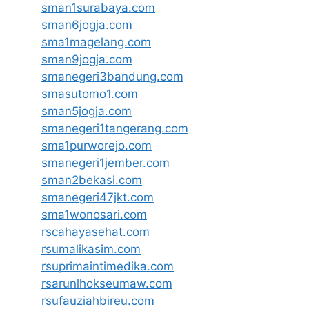
sman1surabaya.com
sman6jogja.com
sma1magelang.com
sman9jogja.com
smanegeri3bandung.com
smasutomo1.com
sman5jogja.com
smanegeri1tangerang.com
sma1purworejo.com
smanegeri1jember.com
sman2bekasi.com
smanegeri47jkt.com
sma1wonosari.com
rscahayasehat.com
rsumalikasim.com
rsuprimaintimedika.com
rsarunlhokseumaw.com
rsufauziahbireu.com