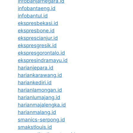
infobanjarnegara.id
infobantaeng.id
infobantul.id
ekspresbekasi.id
ekspresbone.id
eksprescianjur.id
ekspresgresik.id
ekspresgorontalo.id
ekspresindramayu.id
harianjepara.id
hariankarawang.id
hariankediri.id
harianlamongan.id
harianlumajang.id
harianmajalengka.id
harianmalang.id
smanics-serpong.id
smakstlouis.id