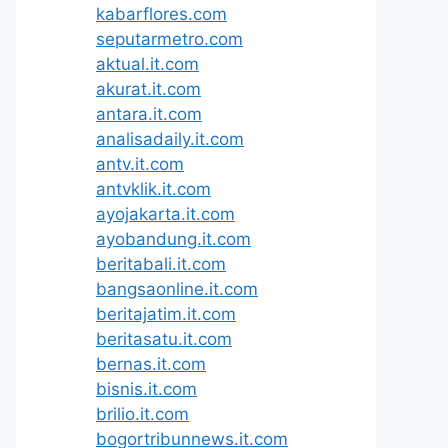
kabarflores.com
seputarmetro.com
aktual.it.com
akurat.it.com
antara.it.com
analisadaily.it.com
antv.it.com
antvklik.it.com
ayojakarta.it.com
ayobandung.it.com
beritabali.it.com
bangsaonline.it.com
beritajatim.it.com
beritasatu.it.com
bernas.it.com
bisnis.it.com
brilio.it.com
bogortribunnews.it.com