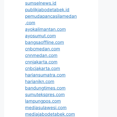
sumselnews.id
publikjabodetabek.id
pemudapancasilamedan
.com
ayokalimantan.com
ayosumut.com
bangsaoffline.com
cnbcmedan.com
cnnmedan.com
cnnjakarta.com
cnbcjakarta.com
hariansumatra.com
harianikn.com
bandungtimes.com
sumutekspres.com
lampungpos.com
mediasulawesi.com
mediajabodetabek.com