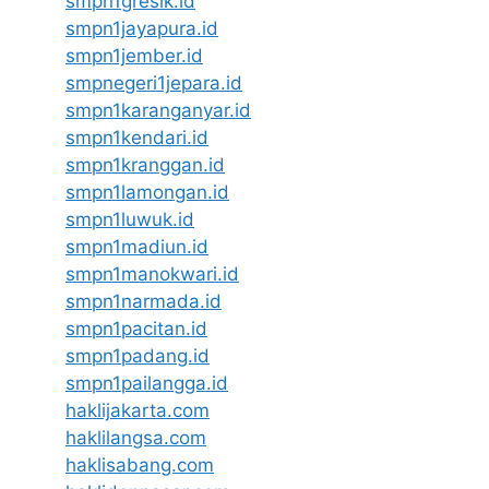
smpn1gresik.id
smpn1jayapura.id
smpn1jember.id
smpnegeri1jepara.id
smpn1karanganyar.id
smpn1kendari.id
smpn1kranggan.id
smpn1lamongan.id
smpn1luwuk.id
smpn1madiun.id
smpn1manokwari.id
smpn1narmada.id
smpn1pacitan.id
smpn1padang.id
smpn1pailangga.id
haklijakarta.com
haklilangsa.com
haklisabang.com