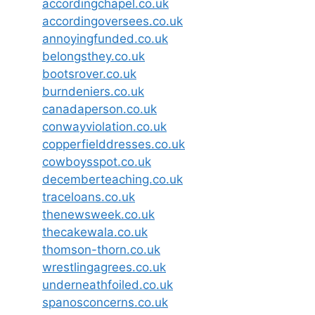
accordingchapel.co.uk
accordingoversees.co.uk
annoyingfunded.co.uk
belongsthey.co.uk
bootsrover.co.uk
burndeniers.co.uk
canadaperson.co.uk
conwayviolation.co.uk
copperfielddresses.co.uk
cowboysspot.co.uk
decemberteaching.co.uk
traceloans.co.uk
thenewsweek.co.uk
thecakewala.co.uk
thomson-thorn.co.uk
wrestlingagrees.co.uk
underneathfoiled.co.uk
spanosconcerns.co.uk