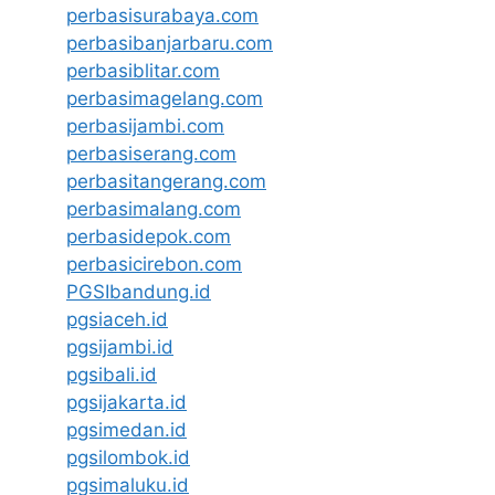
perbasisurabaya.com
perbasibanjarbaru.com
perbasiblitar.com
perbasimagelang.com
perbasijambi.com
perbasiserang.com
perbasitangerang.com
perbasimalang.com
perbasidepok.com
perbasicirebon.com
PGSIbandung.id
pgsiaceh.id
pgsijambi.id
pgsibali.id
pgsijakarta.id
pgsimedan.id
pgsilombok.id
pgsimaluku.id