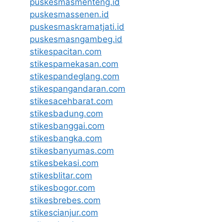
puskesmasmenteng.id
puskesmassenen.id
puskesmaskramatjati.id
puskesmasngambeg.id
stikespacitan.com
stikespamekasan.com
stikespandeglang.com
stikespangandaran.com
stikesacehbarat.com
stikesbadung.com
stikesbanggai.com
stikesbangka.com
stikesbanyumas.com
stikesbekasi.com
stikesblitar.com
stikesbogor.com
stikesbrebes.com
stikescianjur.com