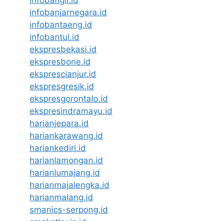
infobangli.id
infobanjarnegara.id
infobantaeng.id
infobantul.id
ekspresbekasi.id
ekspresbone.id
eksprescianjur.id
ekspresgresik.id
ekspresgorontalo.id
ekspresindramayu.id
harianjepara.id
hariankarawang.id
hariankediri.id
harianlamongan.id
harianlumajang.id
harianmajalengka.id
harianmalang.id
smanics-serpong.id