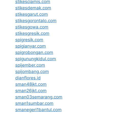
stikesciamis.com
stikesdemak.com
stikesgarut.com
stikesgorontalo.com
stikesgowa.com
stikesgresik.com
spigresik.com
spigianyar.com
spigrobongan.com
spigunungkidul.com
spijember.com
spijombang.com
dianflores.id
sman48jkt.com
sman26jkt.com
sman03semarang.com
sman1sumbar.com
smanegeri1bantul.com