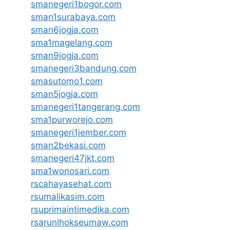
smanegeri1bogor.com
sman1surabaya.com
sman6jogja.com
sma1magelang.com
sman9jogja.com
smanegeri3bandung.com
smasutomo1.com
sman5jogja.com
smanegeri1tangerang.com
sma1purworejo.com
smanegeri1jember.com
sman2bekasi.com
smanegeri47jkt.com
sma1wonosari.com
rscahayasehat.com
rsumalikasim.com
rsuprimaintimedika.com
rsarunlhokseumaw.com