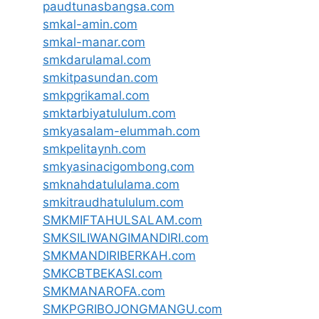
paudtunasbangsa.com
smkal-amin.com
smkal-manar.com
smkdarulamal.com
smkitpasundan.com
smkpgrikamal.com
smktarbiyatululum.com
smkyasalam-elummah.com
smkpelitaynh.com
smkyasinacigombong.com
smknahdatululama.com
smkitraudhatululum.com
SMKMIFTAHULSALAM.com
SMKSILIWANGIMANDIRI.com
SMKMANDIRIBERKAH.com
SMKCBTBEKASI.com
SMKMANAROFA.com
SMKPGRIBOJONGMANGU.com