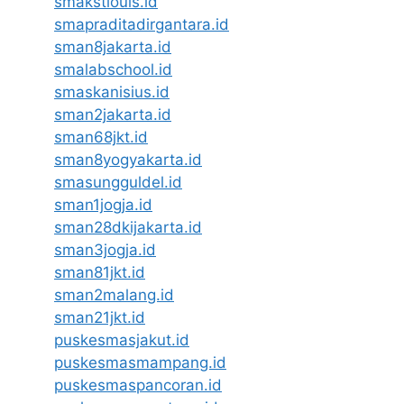
smakstlouis.id
smapraditadirgantara.id
sman8jakarta.id
smalabschool.id
smaskanisius.id
sman2jakarta.id
sman68jkt.id
sman8yogyakarta.id
smasungguldel.id
sman1jogja.id
sman28dkijakarta.id
sman3jogja.id
sman81jkt.id
sman2malang.id
sman21jkt.id
puskesmasjakut.id
puskesmasmampang.id
puskesmaspancoran.id