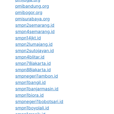
pmibandung.org
pmibogor.org
pmisurabaya.org
smpn2semarang.id
smpn4semarang.id
smpn14jkt.id
smpn2lumajang.id
smpn2sutojayan.id
smpn4blitar.id
smpn78jakarta.id
smpn88jakarta.id
smpnegeri1ambon.id
smpn1bangil.id
smpn1banjarmasin.id
smpn1biora.id
smpnegeri1bobotsari.id
smpn1boyolali.id