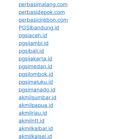
perbasimalang.com
perbasidepok.com
perbasicirebon.com
PGSIbandung.id
pgsiaceh.id
pgsijambi.id
pgsibali.id
pgsijakarta.id
pgsimedan.id
pgsilombok.id
pgsimaluku.id
pgsimanado.id
akmilsumbar.id
akmilpapua.id
akmilriau.id
akmilntt.id
akmilkalbar.id
akmilkalsel.id