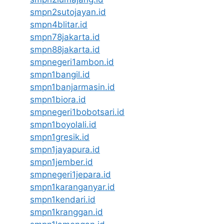
smpn2sutojayan.id
smpn4blitar.id
smpn78jakarta.id
smpn88jakarta.id
smpnegeri1ambon.id
smpn1bangil.id
smpn1banjarmasin.id
smpn1biora.id
smpnegeri1bobotsari.id
smpn1boyolali.id
smpn1gresik.id
smpn1jayapura.id
smpn1jember.id
smpnegeri1jepara.id
smpn1karanganyar.id
smpn1kendari.id
smpn1kranggan.id