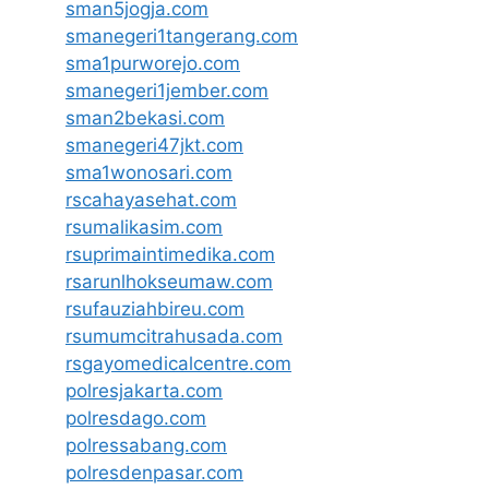
sman5jogja.com
smanegeri1tangerang.com
sma1purworejo.com
smanegeri1jember.com
sman2bekasi.com
smanegeri47jkt.com
sma1wonosari.com
rscahayasehat.com
rsumalikasim.com
rsuprimaintimedika.com
rsarunlhokseumaw.com
rsufauziahbireu.com
rsumumcitrahusada.com
rsgayomedicalcentre.com
polresjakarta.com
polresdago.com
polressabang.com
polresdenpasar.com