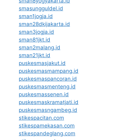
sman8yogyakarta.id
smasungguldel.id
sman1jogja.id
sman28dkijakarta.id
sman3jogja.id
sman81jkt.id
sman2malang.id
sman21jkt.id
puskesmasjakut.id
puskesmasmampang.id
puskesmaspancoran.id
puskesmasmenteng.id
puskesmassenen.id
puskesmaskramatjati.id
puskesmasngambeg.id
stikespacitan.com
stikespamekasan.com
stikespandeglang.com