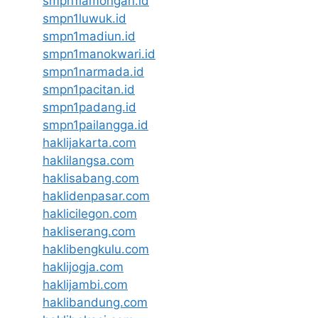
smpn1lamongan.id
smpn1luwuk.id
smpn1madiun.id
smpn1manokwari.id
smpn1narmada.id
smpn1pacitan.id
smpn1padang.id
smpn1pailangga.id
haklijakarta.com
haklilangsa.com
haklisabang.com
haklidenpasar.com
haklicilegon.com
hakliserang.com
haklibengkulu.com
haklijogja.com
haklijambi.com
haklibandung.com