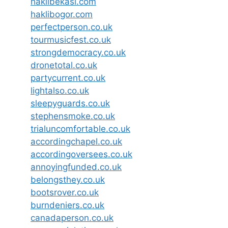
haklibekasi.com
haklibogor.com
perfectperson.co.uk
tourmusicfest.co.uk
strongdemocracy.co.uk
dronetotal.co.uk
partycurrent.co.uk
lightalso.co.uk
sleepyguards.co.uk
stephensmoke.co.uk
trialuncomfortable.co.uk
accordingchapel.co.uk
accordingoversees.co.uk
annoyingfunded.co.uk
belongsthey.co.uk
bootsrover.co.uk
burndeniers.co.uk
canadaperson.co.uk