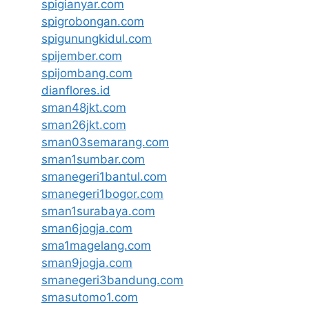
spigianyar.com
spigrobongan.com
spigunungkidul.com
spijember.com
spijombang.com
dianflores.id
sman48jkt.com
sman26jkt.com
sman03semarang.com
sman1sumbar.com
smanegeri1bantul.com
smanegeri1bogor.com
sman1surabaya.com
sman6jogja.com
sma1magelang.com
sman9jogja.com
smanegeri3bandung.com
smasutomo1.com