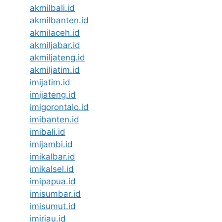
akmilbali.id
akmilbanten.id
akmilaceh.id
akmiljabar.id
akmiljateng.id
akmiljatim.id
imijatim.id
imijateng.id
imigorontalo.id
imibanten.id
imibali.id
imijambi.id
imikalbar.id
imikalsel.id
imipapua.id
imisumbar.id
imisumut.id
imiriau.id