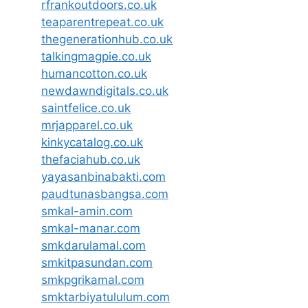
rfrankoutdoors.co.uk
teaparentrepeat.co.uk
thegenerationhub.co.uk
talkingmagpie.co.uk
humancotton.co.uk
newdawndigitals.co.uk
saintfelice.co.uk
mrjapparel.co.uk
kinkycatalog.co.uk
thefaciahub.co.uk
yayasanbinabakti.com
paudtunasbangsa.com
smkal-amin.com
smkal-manar.com
smkdarulamal.com
smkitpasundan.com
smkpgrikamal.com
smktarbiyatululum.com