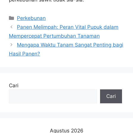
Kategori
Perkebunan
Panen Melimpah: Peran Vital Pupuk dalam
Mempercepat Pertumbuhan Tanaman
Mengapa Waktu Tanam Sangat Penting bagi
Hasil Panen?
Cari
Cari
Agustus 2026