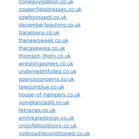
conwayviolation.co.uk
copperfielddresses.co.uk
cowboysspot.co.uk
decemberteaching.co.uk
traceloans.co.uk
thenewsweek.co.uk
thecakewala.co.uk
thomson-thorn.co.uk
wrestlingagrees.co.uk
underneathfoiled.co.uk
spanosconcerns.co.uk
telecomblue.co.uk
house-of-hampers.co.uk
yumekanzashi.co.uk
fatnanas.co.uk
emilykatedesign.co.uk
crossfelloutdoors.co.uk
yorkroadreconditioned.co.uk