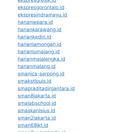
ekspresgresik.id
ekspresgorontalo.id
ekspresindramayu.id
harianjepara.id
hariankarawang.id
hariankediri.id
harianlamongan.id
harianlumajang.id
harianmajalengka.id
harianmalang.id
smanics-serpong.id
smakstlouis.id
smapraditadirgantara.id
sman8jakarta.id
smalabschool.id
smaskanisius.id
sman2jakarta.id
sman68jkt.id