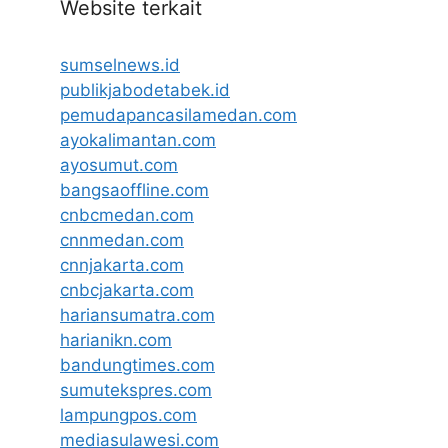
Website terkait
sumselnews.id
publikjabodetabek.id
pemudapancasilamedan.com
ayokalimantan.com
ayosumut.com
bangsaoffline.com
cnbcmedan.com
cnnmedan.com
cnnjakarta.com
cnbcjakarta.com
hariansumatra.com
harianikn.com
bandungtimes.com
sumutekspres.com
lampungpos.com
mediasulawesi.com