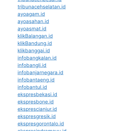
tribunacehselatan.id
ayoagam.id
ayoasahan.id
ayoasmat.id
klikBalangan.id
klikBandung.id
klikbanggai.id
infobangkalan.id
infobangli.id
infobanjarnegara.id
infobantaeng.id
infobantul.id
ekspresbekasi.id
ekspresbone.id
eksprescianjur.id
ekspresgresik.id
ekspresgorontalo.id