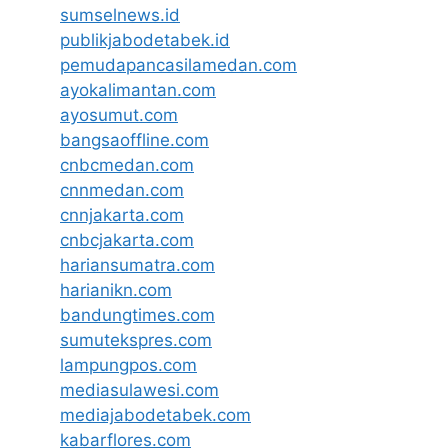
sumselnews.id
publikjabodetabek.id
pemudapancasilamedan.com
ayokalimantan.com
ayosumut.com
bangsaoffline.com
cnbcmedan.com
cnnmedan.com
cnnjakarta.com
cnbcjakarta.com
hariansumatra.com
harianikn.com
bandungtimes.com
sumutekspres.com
lampungpos.com
mediasulawesi.com
mediajabodetabek.com
kabarflores.com