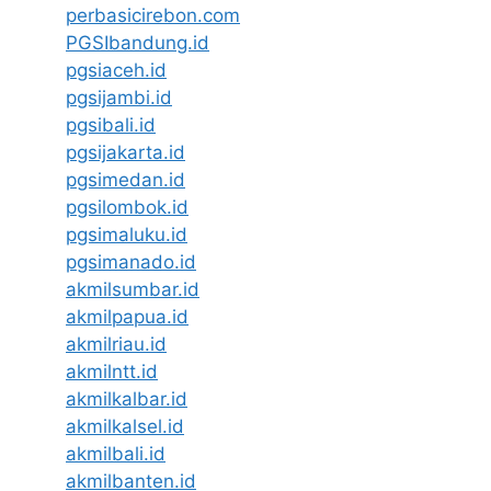
perbasicirebon.com
PGSIbandung.id
pgsiaceh.id
pgsijambi.id
pgsibali.id
pgsijakarta.id
pgsimedan.id
pgsilombok.id
pgsimaluku.id
pgsimanado.id
akmilsumbar.id
akmilpapua.id
akmilriau.id
akmilntt.id
akmilkalbar.id
akmilkalsel.id
akmilbali.id
akmilbanten.id