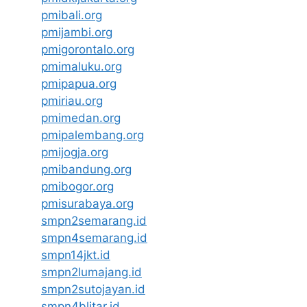
pmibali.org
pmijambi.org
pmigorontalo.org
pmimaluku.org
pmipapua.org
pmiriau.org
pmimedan.org
pmipalembang.org
pmijogja.org
pmibandung.org
pmibogor.org
pmisurabaya.org
smpn2semarang.id
smpn4semarang.id
smpn14jkt.id
smpn2lumajang.id
smpn2sutojayan.id
smpn4blitar.id