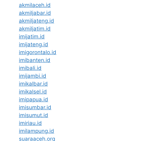
akmilaceh.id
akmiljabar.id
akmiljateng.id
akmiljatim.id
imijatim.id
imijateng.id
imigorontalo.id
imibanten.id
imibali.id
imijambi.id
imikalbar.id
imikalsel.id
imipapua.id
imisumbar.id
imisumut.id
imiriau.id
imilampung.id
suaraaceh.org