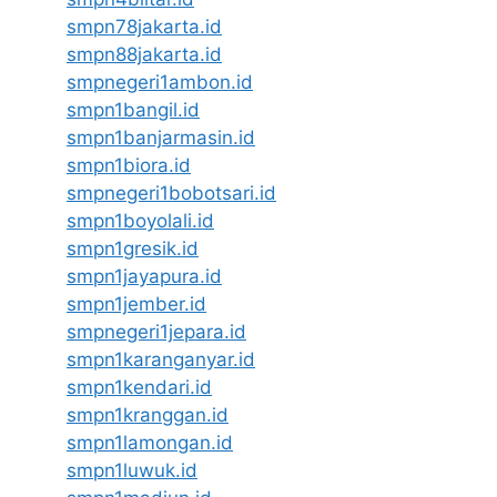
smpn78jakarta.id
smpn88jakarta.id
smpnegeri1ambon.id
smpn1bangil.id
smpn1banjarmasin.id
smpn1biora.id
smpnegeri1bobotsari.id
smpn1boyolali.id
smpn1gresik.id
smpn1jayapura.id
smpn1jember.id
smpnegeri1jepara.id
smpn1karanganyar.id
smpn1kendari.id
smpn1kranggan.id
smpn1lamongan.id
smpn1luwuk.id