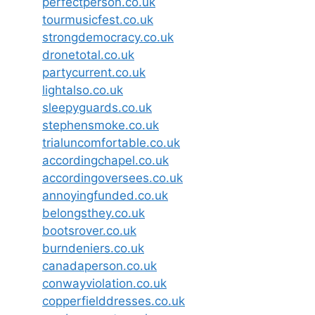
perfectperson.co.uk
tourmusicfest.co.uk
strongdemocracy.co.uk
dronetotal.co.uk
partycurrent.co.uk
lightalso.co.uk
sleepyguards.co.uk
stephensmoke.co.uk
trialuncomfortable.co.uk
accordingchapel.co.uk
accordingoversees.co.uk
annoyingfunded.co.uk
belongsthey.co.uk
bootsrover.co.uk
burndeniers.co.uk
canadaperson.co.uk
conwayviolation.co.uk
copperfielddresses.co.uk