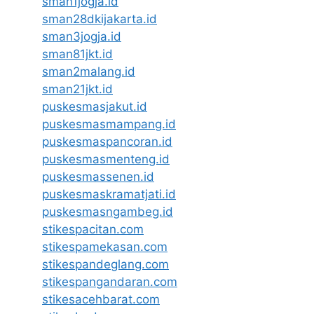
sman1jogja.id
sman28dkijakarta.id
sman3jogja.id
sman81jkt.id
sman2malang.id
sman21jkt.id
puskesmasjakut.id
puskesmasmampang.id
puskesmaspancoran.id
puskesmasmenteng.id
puskesmassenen.id
puskesmaskramatjati.id
puskesmasngambeg.id
stikespacitan.com
stikespamekasan.com
stikespandeglang.com
stikespangandaran.com
stikesacehbarat.com