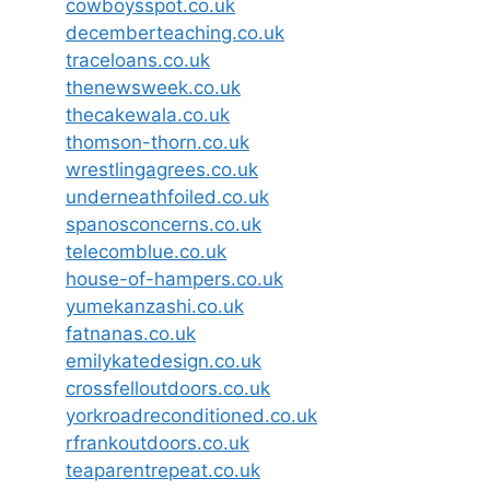
cowboysspot.co.uk
decemberteaching.co.uk
traceloans.co.uk
thenewsweek.co.uk
thecakewala.co.uk
thomson-thorn.co.uk
wrestlingagrees.co.uk
underneathfoiled.co.uk
spanosconcerns.co.uk
telecomblue.co.uk
house-of-hampers.co.uk
yumekanzashi.co.uk
fatnanas.co.uk
emilykatedesign.co.uk
crossfelloutdoors.co.uk
yorkroadreconditioned.co.uk
rfrankoutdoors.co.uk
teaparentrepeat.co.uk