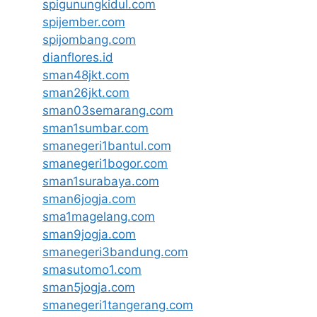
spigunungkidul.com
spijember.com
spijombang.com
dianflores.id
sman48jkt.com
sman26jkt.com
sman03semarang.com
sman1sumbar.com
smanegeri1bantul.com
smanegeri1bogor.com
sman1surabaya.com
sman6jogja.com
sma1magelang.com
sman9jogja.com
smanegeri3bandung.com
smasutomo1.com
sman5jogja.com
smanegeri1tangerang.com