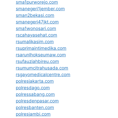
sma1purworejo.com
smanegeri1jember.com
sman2bekasi.com
smanegeri47jkt.com
sma1wonosari.com
rscahayasehat.com
rsumalikasim.com
rsuprimaintimedika.com
rsarunlhokseumaw.com
rsufauziahbireu.com
rsumumcitrahusada.com
rsgayomedicalcentre.com
polresjakarta.com
polresdago.com
polressabang.com
polresdenpasar.com
polresbanten.com
polresjambi.com