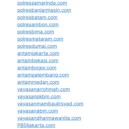
polressamarinda.com
polresbanjarmasin.com
polresbatam.com
polresambon.com
polresbima.com
polresmataram.com
polresdumai.com
antamjakarta.com
antambekasi.com
antambogor.com
antampalembang.com
antammedan.com
yayasanarrohmah.com
yayasanpkbm.com
yayasanmambaulirsyad.com
yayasanabm.com
yayasandharmawanita.com
PBSIjakarta.com