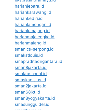
ekspresindramayu.id
harianjepara.id
hariankarawang.id
hariankediri.id
harianlamongan.id
harianlumajang.id
harianmajalengka.id
harianmalang.id
smanics-serpong.id
smakstlouis.id
smapraditadirgantara.id
sman8jakarta.id
smalabschool.id
smaskanisius.id
sman2jakarta.id
sman68jkt.id
sman8yogyakarta.id
smasungguldel.id