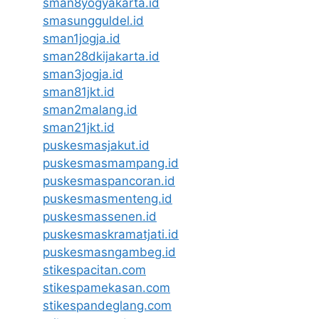
sman8yogyakarta.id
smasungguldel.id
sman1jogja.id
sman28dkijakarta.id
sman3jogja.id
sman81jkt.id
sman2malang.id
sman21jkt.id
puskesmasjakut.id
puskesmasmampang.id
puskesmaspancoran.id
puskesmasmenteng.id
puskesmassenen.id
puskesmaskramatjati.id
puskesmasngambeg.id
stikespacitan.com
stikespamekasan.com
stikespandeglang.com