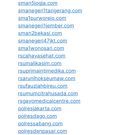
sman5jogja.com
smanegeri1tangerang.com
sma1purworejo.com
smanegeri1jember.com
sman2bekasi.com
smanegeri47jkt.com
sma1wonosari.com
rscahayasehat.com
rsumalikasim.com
rsuprimaintimedika.com
rsarunlhokseumaw.com
rsufauziahbireu.com
rsumumcitrahusada.com
rsgayomedicalcentre.com
polresjakarta.com
polresdago.com
polressabang.com
polresdenpasar.com