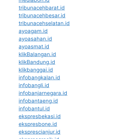
meulaboh.id
tribunacehbarat.id
tribunacehbesar.id
tribunacehselatan.id
ayoagam.id
ayoasahan.id
ayoasmat.id
klikBalangan.id
klikBandung.id
klikbanggai.id
infobangkalan.id
infobangli.id
infobanjarnegara.id
infobantaeng.id
infobantul.id
ekspresbekasi.id
ekspresbone.id
eksprescianjur.id