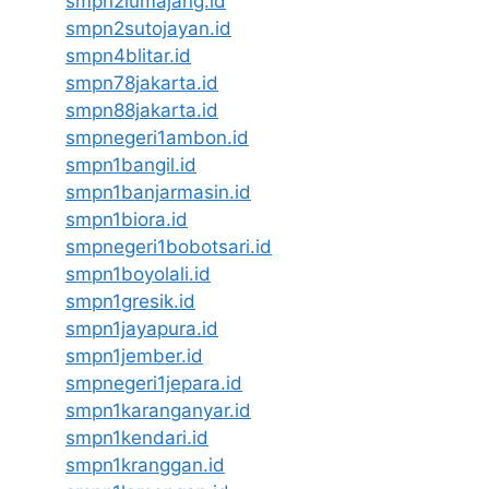
smpn2lumajang.id
smpn2sutojayan.id
smpn4blitar.id
smpn78jakarta.id
smpn88jakarta.id
smpnegeri1ambon.id
smpn1bangil.id
smpn1banjarmasin.id
smpn1biora.id
smpnegeri1bobotsari.id
smpn1boyolali.id
smpn1gresik.id
smpn1jayapura.id
smpn1jember.id
smpnegeri1jepara.id
smpn1karanganyar.id
smpn1kendari.id
smpn1kranggan.id