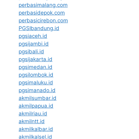
perbasimalang.com
perbasidepok.com
perbasicirebon.com
PGSIbandung.id
pgsiaceh.id
pgsijambi.id
pgsibali.id
pgsijakarta.id
pgsimedan.id
pgsilombok.id
pgsimaluku.id
pgsimanado.id
akmilsumbar.id
akmilpapua.id
akmilriau.id
akmilntt.id
akmilkalbar.id
akmilkalsel.id