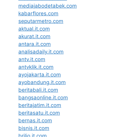
mediajabodetabek.com
kabarflores.com
seputarmetro.com
aktual.it.com
akurat.it.com
antara.it.com
analisadaily.it.com
antv.it.com
antvklik.it.com
ayojakarta.it.com
ayobandung.it.com
beritabali.it.com
bangsaonline.it.com
beritajatim.it.com
beritasatu.it.com
bernas.it.com
bisnis.it.com
brilio.it.com