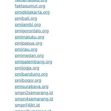
faktasumut.org
pmidkijakarta.org
pmibali.org
pmijambi.org
pmigorontalo.org
pmimaluku.org
pmipapua.org
pmiriau.org
pmimedan.org
pmipalembang.org
pmijogja.org
pmibandung.org
pmibogor.org
pmisurabaya.org
smpn2semarang.id
smpn4semarang.id
smpn14jkt.id