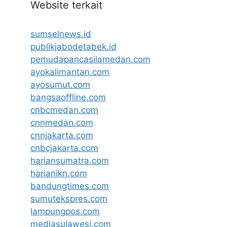
Website terkait
sumselnews.id
publikjabodetabek.id
pemudapancasilamedan.com
ayokalimantan.com
ayosumut.com
bangsaoffline.com
cnbcmedan.com
cnnmedan.com
cnnjakarta.com
cnbcjakarta.com
hariansumatra.com
harianikn.com
bandungtimes.com
sumutekspres.com
lampungpos.com
mediasulawesi.com