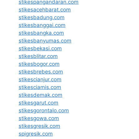
stikespangandaran.com
stikesacehbarat.com
stikesbadung.com
stikesbanggai.com
stikesbangka.com
stikesbanyumas.com
stikesbekasi.com
stikesblitar.com
stikesbogor.com
stikesbrebes.com
stikescianjur.com
stikesciamis.com
stikesdemak.com
stikesgarut.com
stikesgorontalo.com
stikesgowa.com
stikesgresik.com
spigresik.com