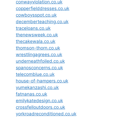
conwayviolation.co.uk
copperfielddresses.co.uk
cowboysspot.co.uk
decemberteaching.co.uk
traceloans.co.uk
thenewsweek.co.uk
thecakewala.co.uk
thomson-thorn.co.uk
wrestlingagrees.co.uk
underneathfoiled.co.uk
spanosconcerns.co.uk
telecomblue.co.uk
house-of-hampers.co.uk
yumekanzashi.co.uk
fatnanas.co.uk
emilykatedesign.co.uk
crossfelloutdoors.co.uk
yorkroadreconditioned.co.uk