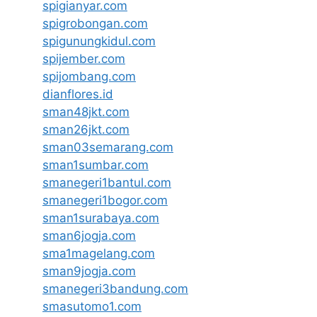
spigianyar.com
spigrobongan.com
spigunungkidul.com
spijember.com
spijombang.com
dianflores.id
sman48jkt.com
sman26jkt.com
sman03semarang.com
sman1sumbar.com
smanegeri1bantul.com
smanegeri1bogor.com
sman1surabaya.com
sman6jogja.com
sma1magelang.com
sman9jogja.com
smanegeri3bandung.com
smasutomo1.com