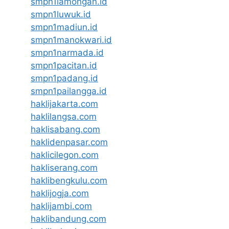
smpn1lamongan.id
smpn1luwuk.id
smpn1madiun.id
smpn1manokwari.id
smpn1narmada.id
smpn1pacitan.id
smpn1padang.id
smpn1pailangga.id
haklijakarta.com
haklilangsa.com
haklisabang.com
haklidenpasar.com
haklicilegon.com
hakliserang.com
haklibengkulu.com
haklijogja.com
haklijambi.com
haklibandung.com