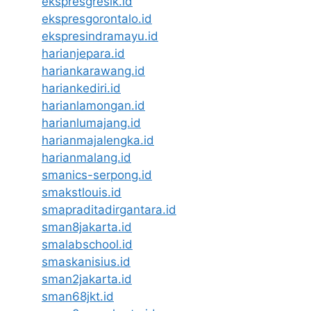
ekspresgresik.id
ekspresgorontalo.id
ekspresindramayu.id
harianjepara.id
hariankarawang.id
hariankediri.id
harianlamongan.id
harianlumajang.id
harianmajalengka.id
harianmalang.id
smanics-serpong.id
smakstlouis.id
smapraditadirgantara.id
sman8jakarta.id
smalabschool.id
smaskanisius.id
sman2jakarta.id
sman68jkt.id