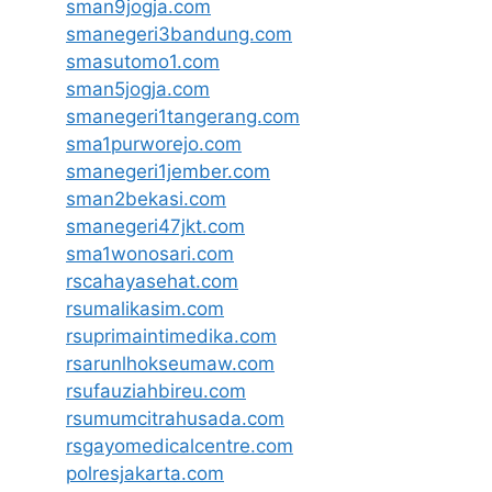
sman9jogja.com
smanegeri3bandung.com
smasutomo1.com
sman5jogja.com
smanegeri1tangerang.com
sma1purworejo.com
smanegeri1jember.com
sman2bekasi.com
smanegeri47jkt.com
sma1wonosari.com
rscahayasehat.com
rsumalikasim.com
rsuprimaintimedika.com
rsarunlhokseumaw.com
rsufauziahbireu.com
rsumumcitrahusada.com
rsgayomedicalcentre.com
polresjakarta.com