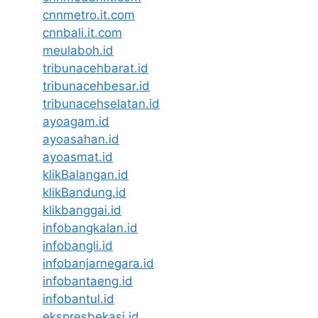
cnnmetro.it.com
cnnbali.it.com
meulaboh.id
tribunacehbarat.id
tribunacehbesar.id
tribunacehselatan.id
ayoagam.id
ayoasahan.id
ayoasmat.id
klikBalangan.id
klikBandung.id
klikbanggai.id
infobangkalan.id
infobangli.id
infobanjarnegara.id
infobantaeng.id
infobantul.id
ekspresbekasi.id