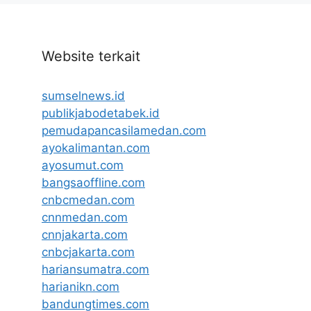
Website terkait
sumselnews.id
publikjabodetabek.id
pemudapancasilamedan.com
ayokalimantan.com
ayosumut.com
bangsaoffline.com
cnbcmedan.com
cnnmedan.com
cnnjakarta.com
cnbcjakarta.com
hariansumatra.com
harianikn.com
bandungtimes.com