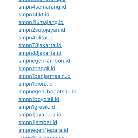
smpn4semarang.id
smpn14jkt.id
smpn2lumajang.id
smpn2sutojayan.id
smpn4blitar.id
smpn78jakarta.id
smpn88jakarta.id
smpnegeri1ambon.id
smpn1bangil.id
smpn1banjarmasin.id
smpn1biora.id
smpnegeri1bobotsari.id
smpn1boyolali.id
smpn1gresik.id
smpn1jayapura.id
smpn1jember.id
smpnegeri1jepara.id
smpn1karanganyar.id