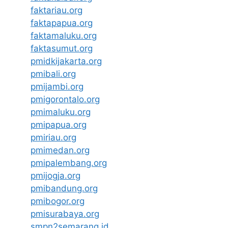
faktariau.org
faktapapua.org
faktamaluku.org
faktasumut.org
pmidkijakarta.org
pmibali.org
pmijambi.org
pmigorontalo.org
pmimaluku.org
pmipapua.org
pmiriau.org
pmimedan.org
pmipalembang.org
pmijogja.org
pmibandung.org
pmibogor.org
pmisurabaya.org
smpn2semarang.id