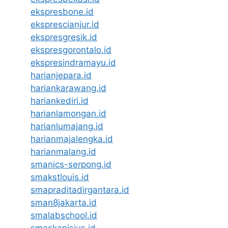
ekspresbone.id
eksprescianjur.id
ekspresgresik.id
ekspresgorontalo.id
ekspresindramayu.id
harianjepara.id
hariankarawang.id
hariankediri.id
harianlamongan.id
harianlumajang.id
harianmajalengka.id
harianmalang.id
smanics-serpong.id
smakstlouis.id
smapraditadirgantara.id
sman8jakarta.id
smalabschool.id
smaskanisius.id