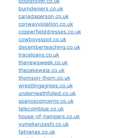
bootsrover.co.uk
burndeniers.co.uk
canadaperson.co.uk
conwayviolation.co.uk
copperfielddresses.co.uk
cowboysspot.co.uk
decemberteaching.co.uk
traceloans.co.uk
thenewsweek.co.uk
thecakewala.co.uk
thomson-thorn.co.uk
wrestlingagrees.co.uk
underneathfoiled.co.uk
spanosconcerns.co.uk
telecomblue.co.uk
house-of-hampers.co.uk
yumekanzashi.co.uk
fatnanas.co.uk