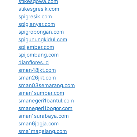
stikesgowa.com
stikesgresik.com
spigresik.com
spigianyar.com
spigrobongan.com
spigunungkidul.com
spijember.com
spijombang.com
dianflores.id
sman48jkt.com
sman26jkt.com
sman03semarang.com
sman1sumbar.com
smanegeri1bantul.com
smanegeri1bogor.com
sman1surabaya.com
sman6jogja.com
sma1magelang.com