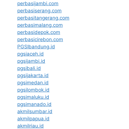
perbasijambi.com
perbasiserang.com
perbasitangerang.com
perbasimalang.com
perbasidepok.com
perbasicirebon.com
PGSIbandung.id
pgsiaceh.id
pgsijambi.id
pgsibali.id
pgsijakarta.id
pgsimedan.id
pgsilombok.id
pgsimaluku.id
pgsimanado.id
akmilsumbar.id
akmilpapua.id
akmilriau.id