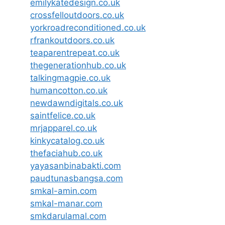
emilykatedesign.co.uk
crossfelloutdoors.co.uk
yorkroadreconditioned.co.uk
rfrankoutdoors.co.uk
teaparentrepeat.co.uk
thegenerationhub.co.uk
talkingmagpie.co.uk
humancotton.co.uk
newdawndigitals.co.uk
saintfelice.co.uk
mrjapparel.co.uk
kinkycatalog.co.uk
thefaciahub.co.uk
yayasanbinabakti.com
paudtunasbangsa.com
smkal-amin.com
smkal-manar.com
smkdarulamal.com