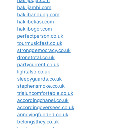
haklijogja.com
haklijambi.com
haklibandung.com
haklibekasi.com
haklibogor.com
perfectperson.co.uk
tourmusicfest.co.uk
strongdemocracy.co.uk
dronetotal.co.uk
partycurrent.co.uk
lightalso.co.uk
sleepyguards.co.uk
stephensmoke.co.uk
trialuncomfortable.co.uk
accordingchapel.co.uk
accordingoversees.co.uk
annoyingfunded.co.uk
belongsthey.co.uk