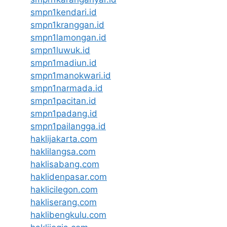
smpn1kendari.id
smpn1kranggan.id
smpn1lamongan.id
smpn1luwuk.id
smpn1madiun.id
smpn1manokwari.id
smpn1narmada.id
smpn1pacitan.id
smpn1padang.id
smpn1pailangga.id
haklijakarta.com
haklilangsa.com
haklisabang.com
haklidenpasar.com
haklicilegon.com
hakliserang.com
haklibengkulu.com