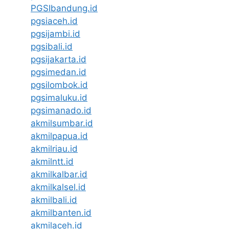
PGSIbandung.id
pgsiaceh.id
pgsijambi.id
pgsibali.id
pgsijakarta.id
pgsimedan.id
pgsilombok.id
pgsimaluku.id
pgsimanado.id
akmilsumbar.id
akmilpapua.id
akmilriau.id
akmilntt.id
akmilkalbar.id
akmilkalsel.id
akmilbali.id
akmilbanten.id
akmilaceh.id