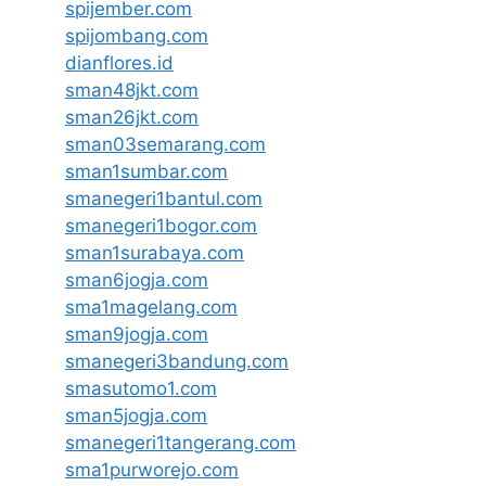
spijember.com
spijombang.com
dianflores.id
sman48jkt.com
sman26jkt.com
sman03semarang.com
sman1sumbar.com
smanegeri1bantul.com
smanegeri1bogor.com
sman1surabaya.com
sman6jogja.com
sma1magelang.com
sman9jogja.com
smanegeri3bandung.com
smasutomo1.com
sman5jogja.com
smanegeri1tangerang.com
sma1purworejo.com