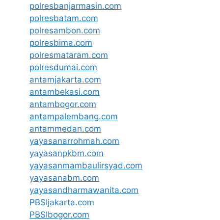
polresbanjarmasin.com
polresbatam.com
polresambon.com
polresbima.com
polresmataram.com
polresdumai.com
antamjakarta.com
antambekasi.com
antambogor.com
antampalembang.com
antammedan.com
yayasanarrohmah.com
yayasanpkbm.com
yayasanmambaulirsyad.com
yayasanabm.com
yayasandharmawanita.com
PBSIjakarta.com
PBSIbogor.com