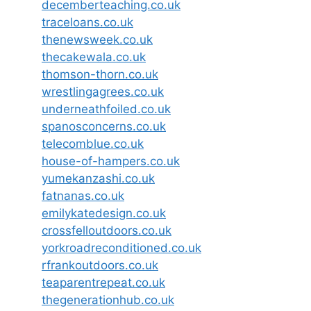
decemberteaching.co.uk
traceloans.co.uk
thenewsweek.co.uk
thecakewala.co.uk
thomson-thorn.co.uk
wrestlingagrees.co.uk
underneathfoiled.co.uk
spanosconcerns.co.uk
telecomblue.co.uk
house-of-hampers.co.uk
yumekanzashi.co.uk
fatnanas.co.uk
emilykatedesign.co.uk
crossfelloutdoors.co.uk
yorkroadreconditioned.co.uk
rfrankoutdoors.co.uk
teaparentrepeat.co.uk
thegenerationhub.co.uk