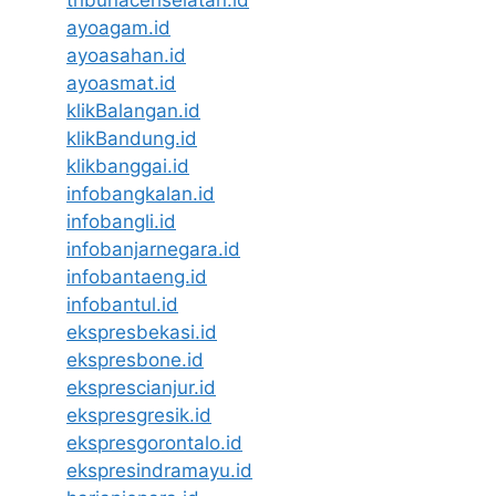
tribunacehselatan.id
ayoagam.id
ayoasahan.id
ayoasmat.id
klikBalangan.id
klikBandung.id
klikbanggai.id
infobangkalan.id
infobangli.id
infobanjarnegara.id
infobantaeng.id
infobantul.id
ekspresbekasi.id
ekspresbone.id
eksprescianjur.id
ekspresgresik.id
ekspresgorontalo.id
ekspresindramayu.id