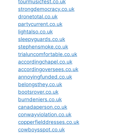
tourmusicfest.co.uk
strongdemocracy.co.uk
dronetotal.co.uk
partycurrent.co.uk
lightalso.co.uk
sleepyguards.co.uk
stephensmoke.co.uk
trialuncomfortable.co.uk
accordingchapel.co.uk
accordingoversees.co.uk
annoyingfunded.co.uk
belongsthey.co.uk
bootsrover.co.uk
burndeniers.co.uk
canadaperson.co.uk
conwayviolation.co.uk
copperfielddresses.co.uk
cowboysspot.co.uk