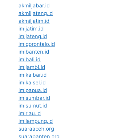
akmiljabar.id
akmiljateng.id
akmiljatim.id
imijatim.id
imijateng.id
imigorontalo.id
imibanten.id
imibali.id
imijambi.id
imikalbar.id
imikalsel.id
imipapua.id
imisumbar.id
imisumut.id
imiriau.id
imilampung.id
suaraaceh.org
suarabanten.org