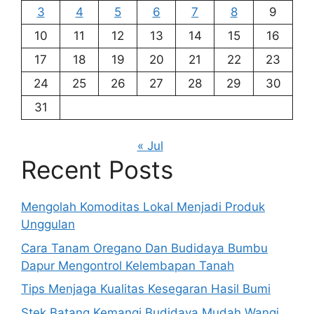
3
4
5
6
7
8
9
10
11
12
13
14
15
16
17
18
19
20
21
22
23
24
25
26
27
28
29
30
31
« Jul
Recent Posts
Mengolah Komoditas Lokal Menjadi Produk
Unggulan
Cara Tanam Oregano Dan Budidaya Bumbu
Dapur Mengontrol Kelembapan Tanah
Tips Menjaga Kualitas Kesegaran Hasil Bumi
Stek Batang Kemangi Budidaya Mudah Wangi