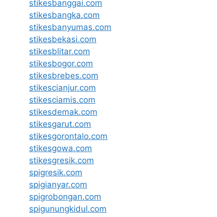
stikesbanggai.com
stikesbangka.com
stikesbanyumas.com
stikesbekasi.com
stikesblitar.com
stikesbogor.com
stikesbrebes.com
stikescianjur.com
stikesciamis.com
stikesdemak.com
stikesgarut.com
stikesgorontalo.com
stikesgowa.com
stikesgresik.com
spigresik.com
spigianyar.com
spigrobongan.com
spigunungkidul.com