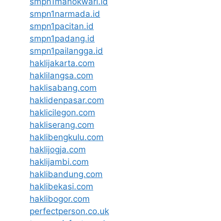
smpn1manokwari.id
smpn1narmada.id
smpn1pacitan.id
smpn1padang.id
smpn1pailangga.id
haklijakarta.com
haklilangsa.com
haklisabang.com
haklidenpasar.com
haklicilegon.com
hakliserang.com
haklibengkulu.com
haklijogja.com
haklijambi.com
haklibandung.com
haklibekasi.com
haklibogor.com
perfectperson.co.uk