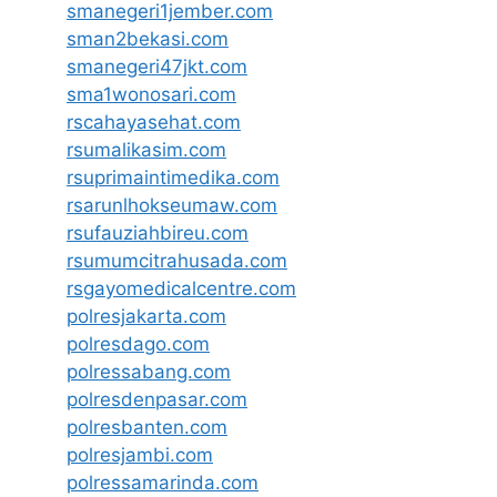
smanegeri1jember.com
sman2bekasi.com
smanegeri47jkt.com
sma1wonosari.com
rscahayasehat.com
rsumalikasim.com
rsuprimaintimedika.com
rsarunlhokseumaw.com
rsufauziahbireu.com
rsumumcitrahusada.com
rsgayomedicalcentre.com
polresjakarta.com
polresdago.com
polressabang.com
polresdenpasar.com
polresbanten.com
polresjambi.com
polressamarinda.com