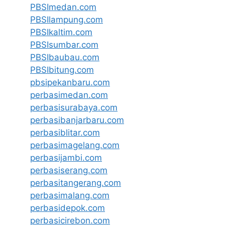
PBSImedan.com
PBSIlampung.com
PBSIkaltim.com
PBSIsumbar.com
PBSIbaubau.com
PBSIbitung.com
pbsipekanbaru.com
perbasimedan.com
perbasisurabaya.com
perbasibanjarbaru.com
perbasiblitar.com
perbasimagelang.com
perbasijambi.com
perbasiserang.com
perbasitangerang.com
perbasimalang.com
perbasidepok.com
perbasicirebon.com