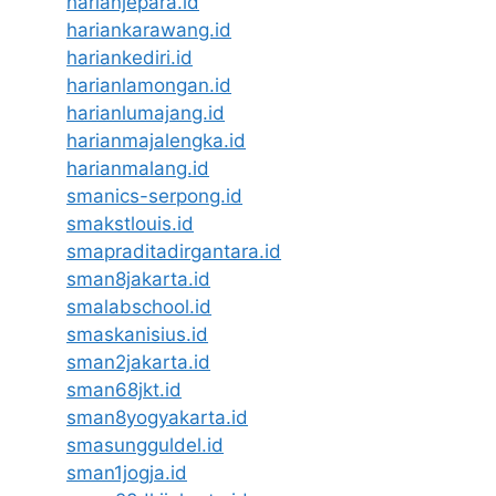
harianjepara.id
hariankarawang.id
hariankediri.id
harianlamongan.id
harianlumajang.id
harianmajalengka.id
harianmalang.id
smanics-serpong.id
smakstlouis.id
smapraditadirgantara.id
sman8jakarta.id
smalabschool.id
smaskanisius.id
sman2jakarta.id
sman68jkt.id
sman8yogyakarta.id
smasungguldel.id
sman1jogja.id