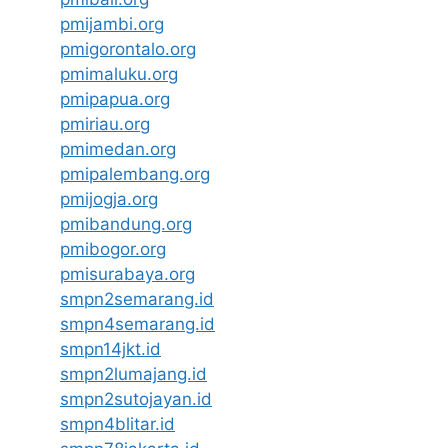
pmijambi.org
pmigorontalo.org
pmimaluku.org
pmipapua.org
pmiriau.org
pmimedan.org
pmipalembang.org
pmijogja.org
pmibandung.org
pmibogor.org
pmisurabaya.org
smpn2semarang.id
smpn4semarang.id
smpn14jkt.id
smpn2lumajang.id
smpn2sutojayan.id
smpn4blitar.id