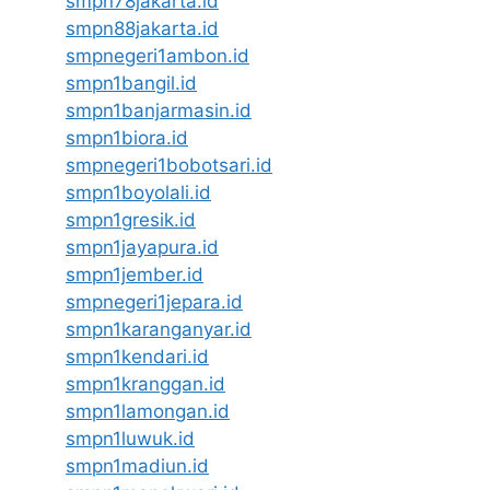
smpn78jakarta.id
smpn88jakarta.id
smpnegeri1ambon.id
smpn1bangil.id
smpn1banjarmasin.id
smpn1biora.id
smpnegeri1bobotsari.id
smpn1boyolali.id
smpn1gresik.id
smpn1jayapura.id
smpn1jember.id
smpnegeri1jepara.id
smpn1karanganyar.id
smpn1kendari.id
smpn1kranggan.id
smpn1lamongan.id
smpn1luwuk.id
smpn1madiun.id