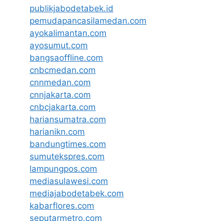
publikjabodetabek.id
pemudapancasilamedan.com
ayokalimantan.com
ayosumut.com
bangsaoffline.com
cnbcmedan.com
cnnmedan.com
cnnjakarta.com
cnbcjakarta.com
hariansumatra.com
harianikn.com
bandungtimes.com
sumutekspres.com
lampungpos.com
mediasulawesi.com
mediajabodetabek.com
kabarflores.com
seputarmetro.com