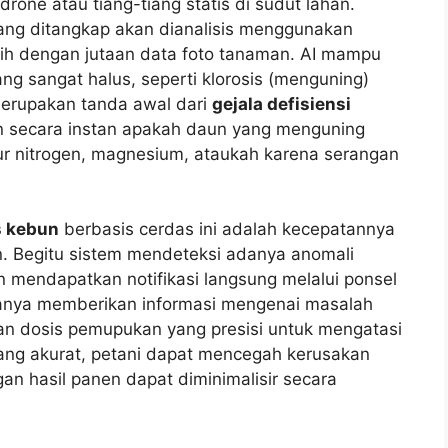
rone atau tiang-tiang statis di sudut lahan.
yang ditangkap akan dianalisis menggunakan
tih dengan jutaan data foto tanaman. AI mampu
g sangat halus, seperti klorosis (menguning)
 merupakan tanda awal dari
gejala defisiensi
n secara instan apakah daun yang menguning
ur nitrogen, magnesium, ataukah karena serangan
s kebun
berbasis cerdas ini adalah kecepatannya
. Begitu sistem mendeteksi adanya anomali
n mendapatkan notifikasi langsung melalui ponsel
k hanya memberikan informasi mengenai masalah
ran dosis pemupukan yang presisi untuk mengatasi
ng akurat, petani dapat mencegah kerusakan
gan hasil panen dapat diminimalisir secara