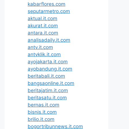
kabarflores.com
seputarmetro.com
aktual.it.com
akurat.it.com
antara.it.com
analisadaily.it.com
antv.it.com
antvklik.it.com
ayojakarta.it.com
ayobandung.it.com
beritabali.it.com
bangsaonline.it.com
beritajatim.it.com
beritasatu.it.com
bernas.it.com
bisnis.it.com
brilio.it.com
bogortribunnews.it.com