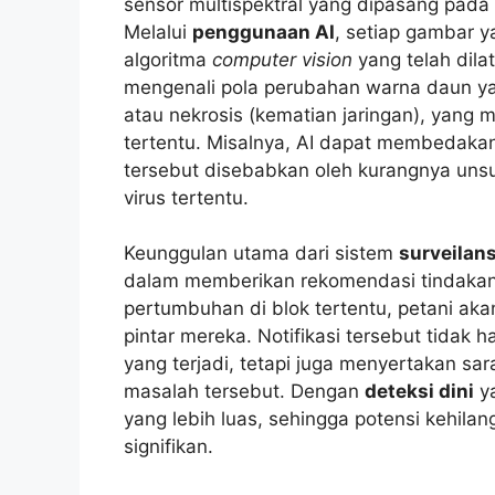
sensor multispektral yang dipasang pada d
Melalui
penggunaan AI
, setiap gambar 
algoritma
computer vision
yang telah dila
mengenali pola perubahan warna daun yan
atau nekrosis (kematian jaringan), yang
tertentu. Misalnya, AI dapat membedaka
tersebut disebabkan oleh kurangnya uns
virus tertentu.
Keunggulan utama dari sistem
surveilan
dalam memberikan rekomendasi tindakan
pertumbuhan di blok tertentu, petani aka
pintar mereka. Notifikasi tersebut tida
yang terjadi, tetapi juga menyertakan sa
masalah tersebut. Dengan
deteksi dini
ya
yang lebih luas, sehingga potensi kehilan
signifikan.