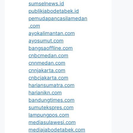
sumselnews.id
publikjabodetabek.id
pemudapancasilamedan
.com
ayokalimantan.com
ayosumut.com
bangsaoffline.com
cnbcmedan.com
cnnmedan.com
cnnjakarta.com
cnbcjakarta.com
hariansumatra.com
harianikn.com
bandungtimes.com
sumutekspres.com
lampungpos.com
mediasulawesi.com
mediajabodetabek.com