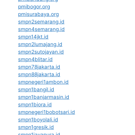
pmibogor.org
pmisurabaya.org
smpn2semarang.id
smpn4semarang.id
smpn14jkt.id
smpn2lumajang.id
smpn2sutojayan.id
smpn4blitar.id
smpn78jakarta.id
smpn88jakarta.id
smpnegeri1ambon.id
smpn1bangil.id
smpn1banjarmasin.id
smpn1biora.id
smpnegeri1bobotsari.id
smpn1boyolali.id
smpn1gresik.id
smpn1jayapura.id