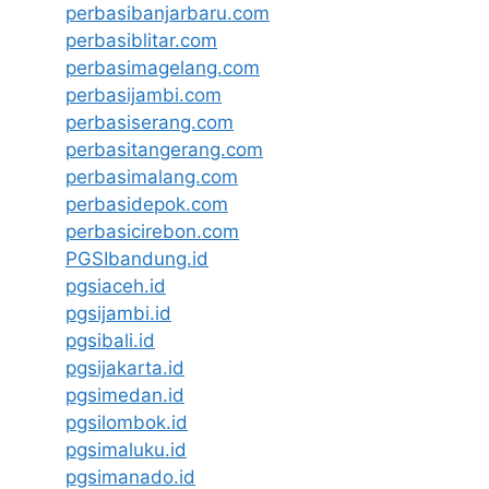
perbasibanjarbaru.com
perbasiblitar.com
perbasimagelang.com
perbasijambi.com
perbasiserang.com
perbasitangerang.com
perbasimalang.com
perbasidepok.com
perbasicirebon.com
PGSIbandung.id
pgsiaceh.id
pgsijambi.id
pgsibali.id
pgsijakarta.id
pgsimedan.id
pgsilombok.id
pgsimaluku.id
pgsimanado.id