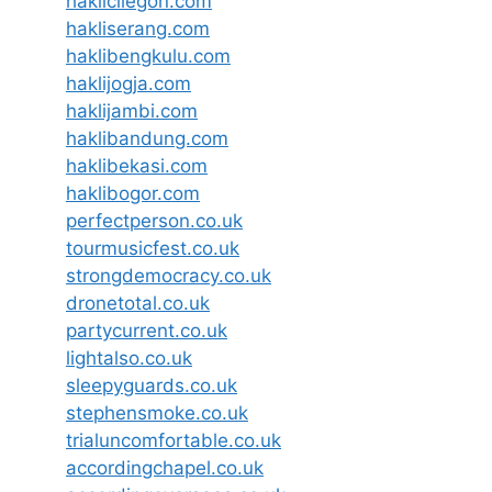
haklicilegon.com
hakliserang.com
haklibengkulu.com
haklijogja.com
haklijambi.com
haklibandung.com
haklibekasi.com
haklibogor.com
perfectperson.co.uk
tourmusicfest.co.uk
strongdemocracy.co.uk
dronetotal.co.uk
partycurrent.co.uk
lightalso.co.uk
sleepyguards.co.uk
stephensmoke.co.uk
trialuncomfortable.co.uk
accordingchapel.co.uk