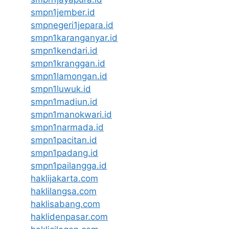
smpn1jember.id
smpnegeri1jepara.id
smpn1karanganyar.id
smpn1kendari.id
smpn1kranggan.id
smpn1lamongan.id
smpn1luwuk.id
smpn1madiun.id
smpn1manokwari.id
smpn1narmada.id
smpn1pacitan.id
smpn1padang.id
smpn1pailangga.id
haklijakarta.com
haklilangsa.com
haklisabang.com
haklidenpasar.com