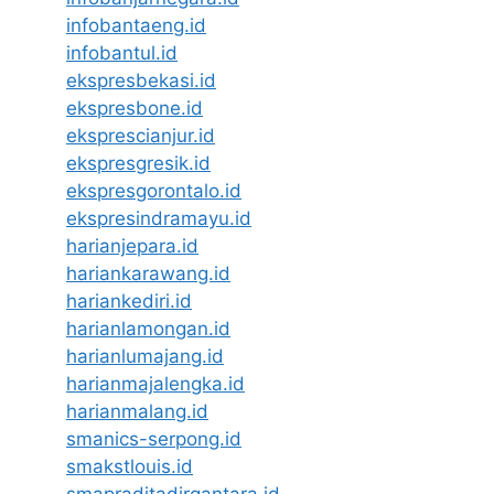
infobantaeng.id
infobantul.id
ekspresbekasi.id
ekspresbone.id
eksprescianjur.id
ekspresgresik.id
ekspresgorontalo.id
ekspresindramayu.id
harianjepara.id
hariankarawang.id
hariankediri.id
harianlamongan.id
harianlumajang.id
harianmajalengka.id
harianmalang.id
smanics-serpong.id
smakstlouis.id
smapraditadirgantara.id