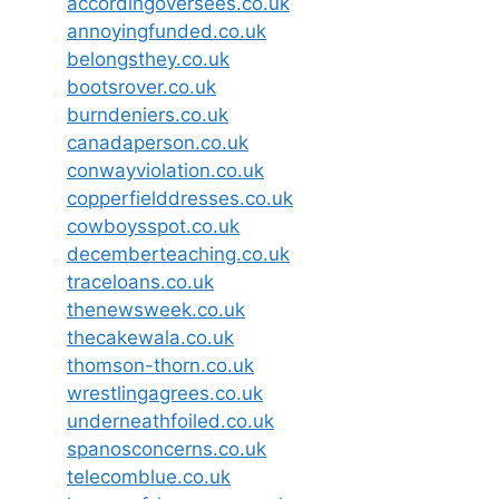
accordingoversees.co.uk
annoyingfunded.co.uk
belongsthey.co.uk
bootsrover.co.uk
burndeniers.co.uk
canadaperson.co.uk
conwayviolation.co.uk
copperfielddresses.co.uk
cowboysspot.co.uk
decemberteaching.co.uk
traceloans.co.uk
thenewsweek.co.uk
thecakewala.co.uk
thomson-thorn.co.uk
wrestlingagrees.co.uk
underneathfoiled.co.uk
spanosconcerns.co.uk
telecomblue.co.uk