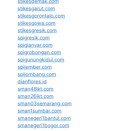
stikesdemak.com
stikesgarut.com
stikesgorontalo.com
stikesgowa.com
stikesgresik.com
spigresik.com
spigianyar.com
spigrobongan.com
spigunungkidul.com
spijember.com
spijombang.com
dianflores.id
sman48jkt.com
sman26jkt.com
sman03semarang.com
sman1sumbar.com
smanegeri1bantul.com
smanegeri1bogor.com