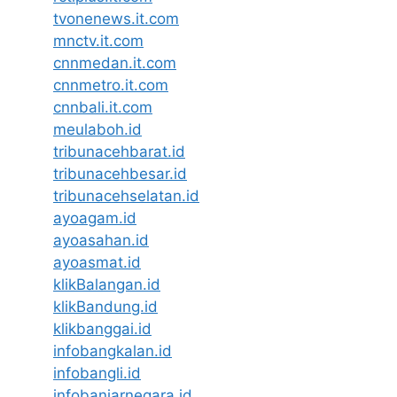
tvonenews.it.com
mnctv.it.com
cnnmedan.it.com
cnnmetro.it.com
cnnbali.it.com
meulaboh.id
tribunacehbarat.id
tribunacehbesar.id
tribunacehselatan.id
ayoagam.id
ayoasahan.id
ayoasmat.id
klikBalangan.id
klikBandung.id
klikbanggai.id
infobangkalan.id
infobangli.id
infobanjarnegara.id