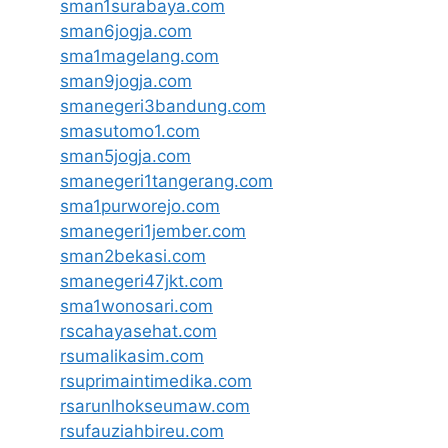
sman1surabaya.com
sman6jogja.com
sma1magelang.com
sman9jogja.com
smanegeri3bandung.com
smasutomo1.com
sman5jogja.com
smanegeri1tangerang.com
sma1purworejo.com
smanegeri1jember.com
sman2bekasi.com
smanegeri47jkt.com
sma1wonosari.com
rscahayasehat.com
rsumalikasim.com
rsuprimaintimedika.com
rsarunlhokseumaw.com
rsufauziahbireu.com