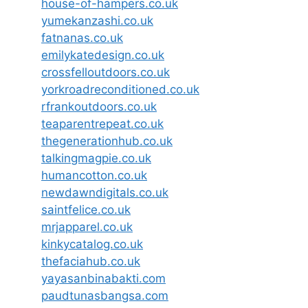
house-of-hampers.co.uk
yumekanzashi.co.uk
fatnanas.co.uk
emilykatedesign.co.uk
crossfelloutdoors.co.uk
yorkroadreconditioned.co.uk
rfrankoutdoors.co.uk
teaparentrepeat.co.uk
thegenerationhub.co.uk
talkingmagpie.co.uk
humancotton.co.uk
newdawndigitals.co.uk
saintfelice.co.uk
mrjapparel.co.uk
kinkycatalog.co.uk
thefaciahub.co.uk
yayasanbinabakti.com
paudtunasbangsa.com